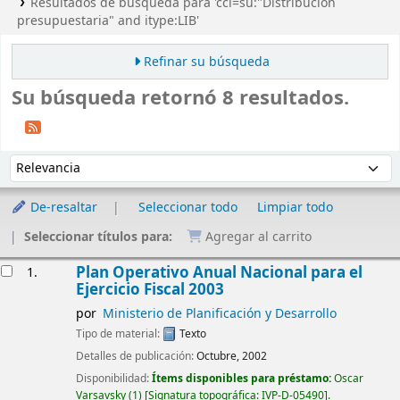
Resultados de búsqueda para 'ccl=su:"Distribución
presupuestaria" and itype:LIB'
Refinar su búsqueda
Su búsqueda retornó 8 resultados.
Ordenar
Ordenar por:
De-resaltar
Seleccionar todo
Limpiar todo
Seleccionar títulos para:
Agregar al carrito
Resultados
Plan Operativo Anual Nacional para el
1.
Ejercicio Fiscal 2003
por
Ministerio de Planificación y Desarrollo
Tipo de material:
Texto
Detalles de publicación:
Octubre, 2002
Disponibilidad:
Ítems disponibles para préstamo:
Oscar
Varsavsky
(1)
Signatura topográfica:
IVP-D-05490
.