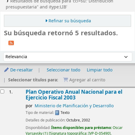
Resultados de búsqueda para 'ccl=su:"Distribución
presupuestaria" and itype:LIB'
Refinar su búsqueda
Su búsqueda retornó 5 resultados.
Ordenar
Ordenar por:
De-resaltar
Seleccionar todo
Limpiar todo
Seleccionar títulos para:
Agregar al carrito
Resultados
Plan Operativo Anual Nacional para el
1.
Ejercicio Fiscal 2003
por
Ministerio de Planificación y Desarrollo
Tipo de material:
Texto
Detalles de publicación:
Octubre, 2002
Disponibilidad:
Ítems disponibles para préstamo:
Oscar
Varsavsky
(1)
Signatura topográfica:
IVP-D-05490
.