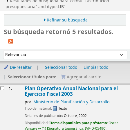
Resultados de búsqueda para 'ccl=su:"Distribución
presupuestaria" and itype:LIB'
Refinar su búsqueda
Su búsqueda retornó 5 resultados.
Ordenar
Ordenar por:
De-resaltar
Seleccionar todo
Limpiar todo
Seleccionar títulos para:
Agregar al carrito
Resultados
Plan Operativo Anual Nacional para el
1.
Ejercicio Fiscal 2003
por
Ministerio de Planificación y Desarrollo
Tipo de material:
Texto
Detalles de publicación:
Octubre, 2002
Disponibilidad:
Ítems disponibles para préstamo:
Oscar
Varsavsky
(1)
Signatura topográfica:
IVP-D-05490
.