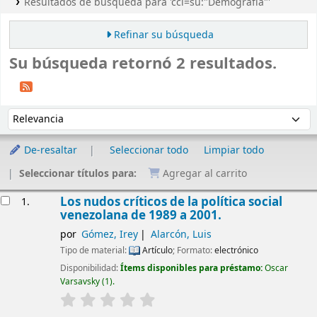
Resultados de búsqueda para 'ccl=su:"Demografía"'
Refinar su búsqueda
Su búsqueda retornó 2 resultados.
Ordenar
Ordenar por:
De-resaltar
Seleccionar todo
Limpiar todo
Seleccionar títulos para:
Agregar al carrito
Resultados
Los nudos críticos de la política social
1.
venezolana de 1989 a 2001.
por
Gómez, Irey
Alarcón, Luis
Tipo de material:
Artículo
; Formato:
electrónico
Disponibilidad:
Ítems disponibles para préstamo:
Oscar
Varsavsky
(1).