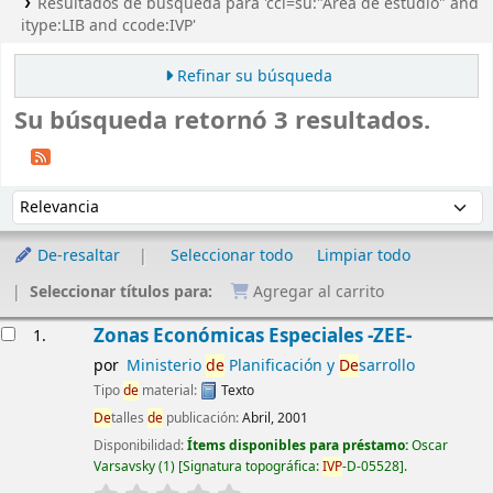
Resultados de búsqueda para 'ccl=su:"Área de estudio" and
itype:LIB and ccode:IVP'
Refinar su búsqueda
Su búsqueda retornó 3 resultados.
Ordenar
Ordenar por:
De-resaltar
Seleccionar todo
Limpiar todo
Seleccionar títulos para:
Agregar al carrito
Resultados
Zonas Económicas Especiales -ZEE-
1.
por
Ministerio
de
Planificación y
De
sarrollo
Tipo
de
material:
Texto
De
talles
de
publicación:
Abril, 2001
Disponibilidad:
Ítems disponibles para préstamo:
Oscar
Varsavsky
(1)
Signatura topográfica:
IVP
-D-05528
.