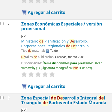
Agregar al carrito
Zonas Económicas Especiales / versión
2.
provisional
por
Ministerio
de
Planificación y
De
sarrollo.
Corporaciones Regionales
de
De
sarrollo
Tipo
de
material:
Texto
De
talles
de
publicación:
Caracas, marzo 2001
Disponibilidad:
Ítems disponibles para préstamo:
Oscar
Varsavsky
(1)
Signatura topográfica:
IVP
-D-05529
.
Agregar al carrito
Zona Especial
de
De
sarrollo Integral
de
l
3.
Triángulo
de
Barlovento Estado Miranda
por