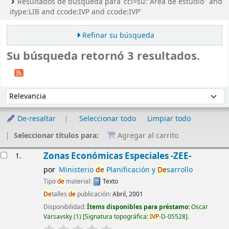
Resultados de búsqueda para 'ccl=su:"Área de estudio" and
itype:LIB and ccode:IVP and ccode:IVP'
Refinar su búsqueda
Su búsqueda retornó 3 resultados.
Ordenar
Ordenar por:
De-resaltar
Seleccionar todo
Limpiar todo
Seleccionar títulos para:
Agregar al carrito
Resultados
Zonas Económicas Especiales -ZEE-
1.
por
Ministerio
de
Planificación y
De
sarrollo
Tipo
de
material:
Texto
De
talles
de
publicación:
Abril, 2001
Disponibilidad:
Ítems disponibles para préstamo:
Oscar
Varsavsky
(1)
Signatura topográfica:
IVP
-D-05528
.