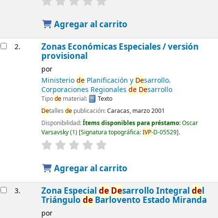
Agregar al carrito
Zonas Económicas Especiales / versión
2.
provisional
por
Ministerio
de
Planificación y
De
sarrollo.
Corporaciones Regionales
de
De
sarrollo
Tipo
de
material:
Texto
De
talles
de
publicación:
Caracas, marzo 2001
Disponibilidad:
Ítems disponibles para préstamo:
Oscar
Varsavsky
(1)
Signatura topográfica:
IVP
-D-05529
.
Agregar al carrito
Zona Especial
de
De
sarrollo Integral
de
l
3.
Triángulo
de
Barlovento Estado Miranda
por