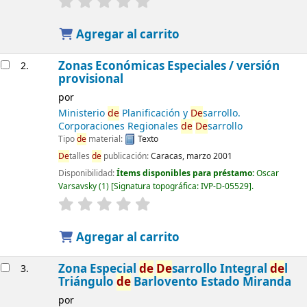
Agregar al carrito
Zonas Económicas Especiales / versión
2.
provisional
por
Ministerio
de
Planificación y
De
sarrollo.
Corporaciones Regionales
de
De
sarrollo
Tipo
de
material:
Texto
De
talles
de
publicación:
Caracas, marzo 2001
Disponibilidad:
Ítems disponibles para préstamo:
Oscar
Varsavsky
(1)
Signatura topográfica:
IVP-D-05529
.
Agregar al carrito
Zona Especial
de
De
sarrollo Integral
de
l
3.
Triángulo
de
Barlovento Estado Miranda
por