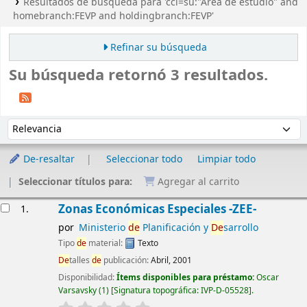
Resultados de búsqueda para 'ccl=su:"Área de estudio" and
homebranch:FEVP and holdingbranch:FEVP'
Refinar su búsqueda
Su búsqueda retornó 3 resultados.
Ordenar
Ordenar por:
De-resaltar
Seleccionar todo
Limpiar todo
Seleccionar títulos para:
Agregar al carrito
Resultados
Zonas Económicas Especiales -ZEE-
1.
por
Ministerio
de
Planificación y
De
sarrollo
Tipo
de
material:
Texto
De
talles
de
publicación:
Abril, 2001
Disponibilidad:
Ítems disponibles para préstamo:
Oscar
Varsavsky
(1)
Signatura topográfica:
IVP-D-05528
.