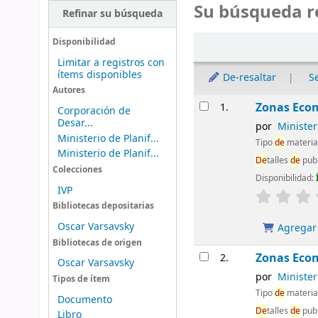
Su búsqueda r
Refinar su búsqueda
Ordenar
Disponibilidad
Limitar a registros con
ítems disponibles
De-resaltar
S
Autores
Resultados
Zonas Econ
1.
Corporación de
Desar...
por
Ministe
Ministerio de Planif...
Tipo
de
materia
Ministerio de Planif...
De
talles
de
publ
Colecciones
Disponibilidad:
IVP
Bibliotecas depositarias
Oscar Varsavsky
Agregar 
Bibliotecas de origen
Zonas Econ
2.
Oscar Varsavsky
por
Ministe
Tipos de ítem
Tipo
de
materia
Documento
De
talles
de
publ
Libro