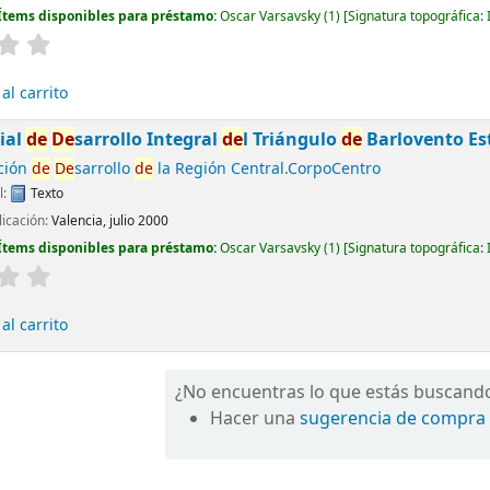
Ítems disponibles para préstamo:
Oscar Varsavsky
(1)
Signatura topográfica:
al carrito
ial
de
De
sarrollo Integral
de
l Triángulo
de
Barlovento Es
ción
de
De
sarrollo
de
la Región Central.CorpoCentro
l:
Texto
icación:
Valencia, julio 2000
Ítems disponibles para préstamo:
Oscar Varsavsky
(1)
Signatura topográfica:
al carrito
¿No encuentras lo que estás buscand
Hacer una
sugerencia de compra