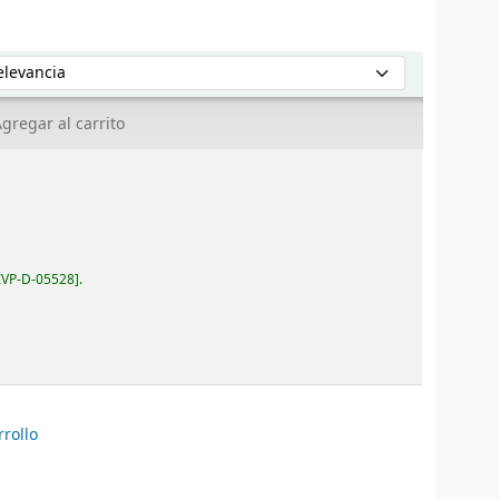
enar por:
gregar al carrito
IVP-D-05528
.
rrollo