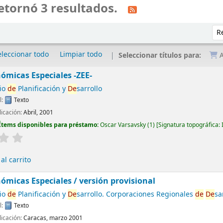
etornó 3 resultados.
Ord
eleccionar todo
Limpiar todo
Seleccionar títulos para:
A
ómicas Especiales -ZEE-
rio
de
Planificación y
De
sarrollo
l:
Texto
icación:
Abril, 2001
Ítems disponibles para préstamo:
Oscar Varsavsky
(1)
Signatura topográfica:
al carrito
ómicas Especiales / versión provisional
rio
de
Planificación y
De
sarrollo. Corporaciones Regionales
de
De
sa
l:
Texto
icación:
Caracas, marzo 2001