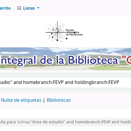
arrito
Listas
logo por palabra clave
Nube de etiquetas
Bibliotecas
da para 'ccl=su:"Área de estudio" and homebranch:FEVP and hold