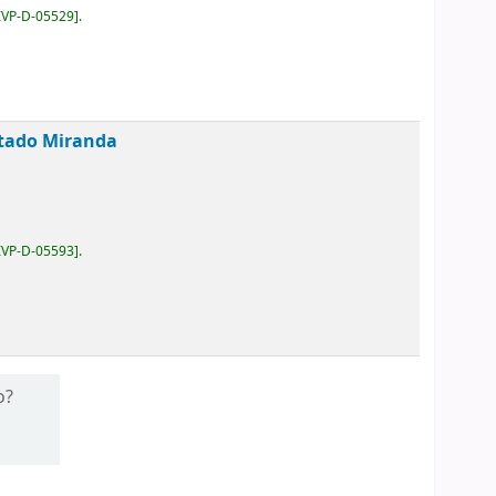
IVP-D-05529
.
tado Miranda
IVP-D-05593
.
o?