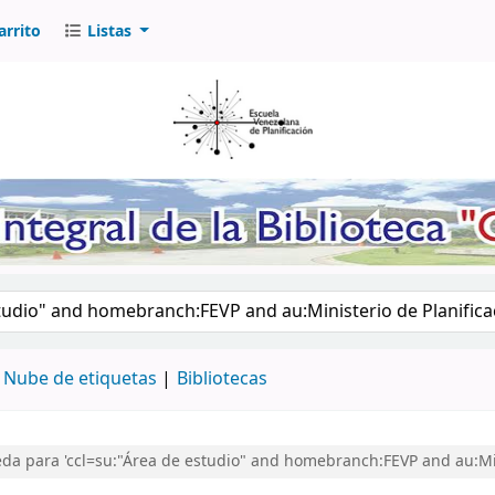
arrito
Listas
logo por palabra clave
Nube de etiquetas
Bibliotecas
a para 'ccl=su:"Área de estudio" and homebranch:FEVP and au:Mini