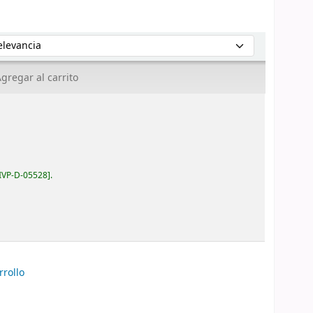
enar por:
gregar al carrito
IVP-D-05528
.
rrollo