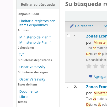
Su búsqueda r
Refinar su búsqueda
Ordenar
Disponibilidad
Limitar a registros con
ítems disponibles
De-resaltar
S
Autores
Resultados
Zonas Econ
1.
Ministerio de Planif...
Ministerio de Planif...
por
Minister
Tipo
de
materia
Colecciones
De
talles
de
pub
IVP
Disponibilidad:
Bibliotecas depositarias
Oscar Varsavsky
Bibliotecas de origen
Agregar 
Oscar Varsavsky
Tipos de ítem
Zonas Econ
2.
Documento
por
Minister
Libro
Tipo
de
materia
Temas
De
talles
de
pub