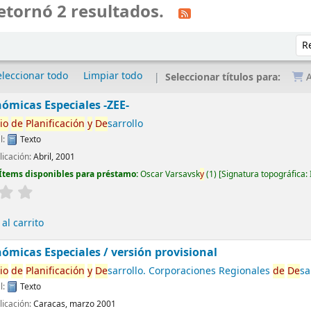
etornó 2 resultados.
Ord
eleccionar todo
Limpiar todo
Seleccionar títulos para:
A
ómicas Especiales -ZEE-
io
de
Planificación
y
De
sarrollo
l:
Texto
licación:
Abril, 2001
Ítems disponibles para préstamo:
Oscar Varsavsk
y
(1)
Signatura topográfica:
al carrito
ómicas Especiales / versión provisional
io
de
Planificación
y
De
sarrollo. Corporaciones Regionales
de
De
sa
l:
Texto
licación:
Caracas, marzo 2001