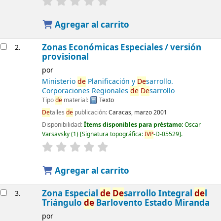
Agregar al carrito
Zonas Económicas Especiales / versión
2.
provisional
por
Ministerio
de
Planificación y
De
sarrollo.
Corporaciones Regionales
de
De
sarrollo
Tipo
de
material:
Texto
De
talles
de
publicación:
Caracas, marzo 2001
Disponibilidad:
Ítems disponibles para préstamo:
Oscar
Varsavsky
(1)
Signatura topográfica:
IVP
-D-05529
.
Agregar al carrito
Zona Especial
de
De
sarrollo Integral
de
l
3.
Triángulo
de
Barlovento Estado Miranda
por