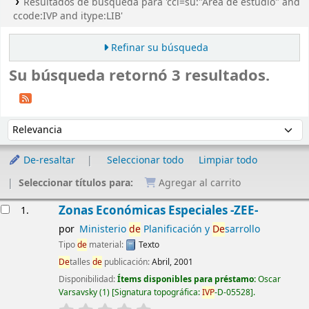
Resultados de búsqueda para 'ccl=su:"Área de estudio" and
ccode:IVP and itype:LIB'
Refinar su búsqueda
Su búsqueda retornó 3 resultados.
Ordenar
Ordenar por:
De-resaltar
Seleccionar todo
Limpiar todo
Seleccionar títulos para:
Agregar al carrito
Resultados
Zonas Económicas Especiales -ZEE-
1.
por
Ministerio
de
Planificación y
De
sarrollo
Tipo
de
material:
Texto
De
talles
de
publicación:
Abril, 2001
Disponibilidad:
Ítems disponibles para préstamo:
Oscar
Varsavsky
(1)
Signatura topográfica:
IVP
-D-05528
.