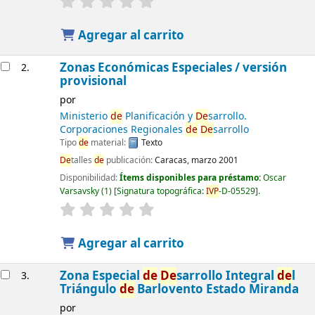
Agregar al carrito
Zonas Económicas Especiales / versión
2.
provisional
por
Ministerio
de
Planificación y
De
sarrollo.
Corporaciones Regionales
de
De
sarrollo
Tipo
de
material:
Texto
De
talles
de
publicación:
Caracas, marzo 2001
Disponibilidad:
Ítems disponibles para préstamo:
Oscar
Varsavsky
(1)
Signatura topográfica:
IVP
-D-05529
.
Agregar al carrito
Zona Especial
de
De
sarrollo Integral
de
l
3.
Triángulo
de
Barlovento Estado Miranda
por