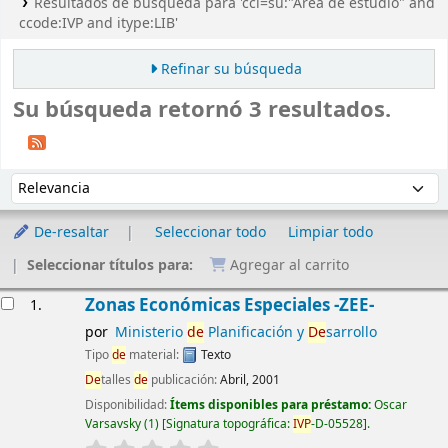
Resultados de búsqueda para 'ccl=su:"Área de estudio" and
ccode:IVP and itype:LIB'
Refinar su búsqueda
Su búsqueda retornó 3 resultados.
Ordenar
Ordenar por:
De-resaltar
Seleccionar todo
Limpiar todo
Seleccionar títulos para:
Agregar al carrito
Resultados
Zonas Económicas Especiales -ZEE-
1.
por
Ministerio
de
Planificación y
De
sarrollo
Tipo
de
material:
Texto
De
talles
de
publicación:
Abril, 2001
Disponibilidad:
Ítems disponibles para préstamo:
Oscar
Varsavsky
(1)
Signatura topográfica:
IVP
-D-05528
.