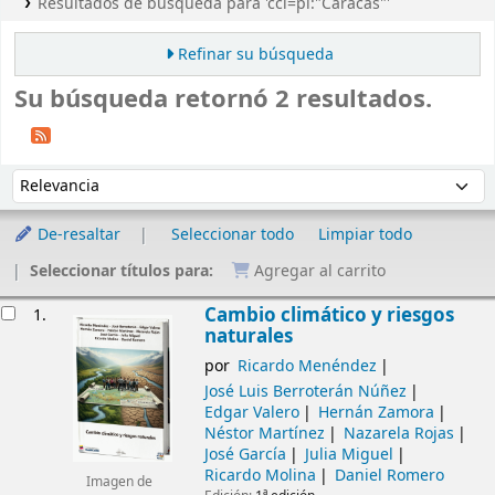
Resultados de búsqueda para 'ccl=pl:"Caracas"'
Refinar su búsqueda
Su búsqueda retornó 2 resultados.
Ordenar
Ordenar por:
De-resaltar
Seleccionar todo
Limpiar todo
Seleccionar títulos para:
Agregar al carrito
Resultados
Cambio climático y riesgos
1.
naturales
por
Ricardo Menéndez
José Luis Berroterán Núñez
Edgar Valero
Hernán Zamora
Néstor Martínez
Nazarela Rojas
José García
Julia Miguel
Ricardo Molina
Daniel Romero
Imagen de