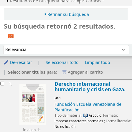
Resultados de búsqueda para 'ccl=pl:"Caracas"'
Refinar su búsqueda
Su búsqueda retornó 2 resultados.
Ordenar
Ordenar por:
De-resaltar
Seleccionar todo
Limpiar todo
Seleccionar títulos para:
Agregar al carrito
Resultados
Derecho internacional
1.
humanitario y crisis en Gaza.
por
Fundación Escuela Venezolana de
Planificación
Tipo de material:
Artículo
; Formato:
impreso caracteres normales
; Forma literaria:
No es ficción
Imagen de