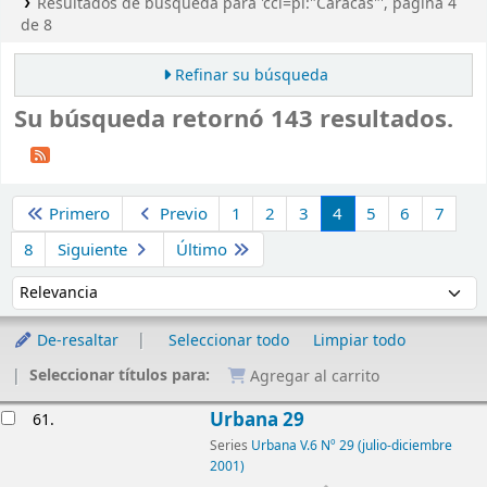
Resultados de búsqueda para 'ccl=pl:"Caracas"', página 4
de 8
Refinar su búsqueda
Su búsqueda retornó 143 resultados.
Ordenar
Primero
Previo
1
2
3
4
5
6
7
8
Siguiente
Último
Ordenar por:
De-resaltar
Seleccionar todo
Limpiar todo
Seleccionar títulos para:
Agregar al carrito
Resultados
Urbana 29
61.
Series
Urbana V.6 Nº 29 (julio-diciembre
2001)