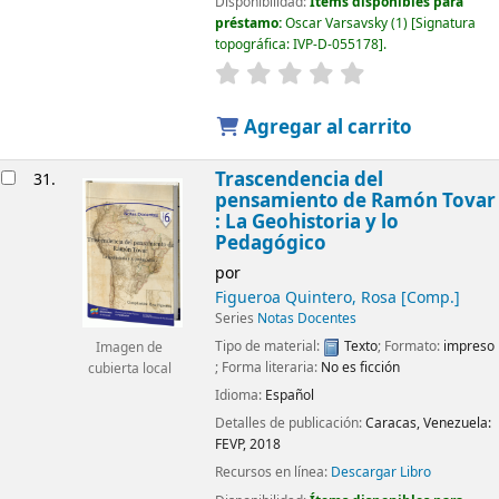
Disponibilidad:
Ítems disponibles para
préstamo:
Oscar Varsavsky
(1)
Signatura
topográfica:
IVP-D-055178
.
Agregar al carrito
Trascendencia del
31.
pensamiento de Ramón Tovar
: La Geohistoria y lo
Pedagógico
por
Figueroa Quintero, Rosa
[Comp.]
Series
Notas Docentes
Tipo de material:
Texto
; Formato:
impreso
Imagen de
; Forma literaria:
No es ficción
cubierta local
Idioma:
Español
Detalles de publicación:
Caracas, Venezuela:
FEVP,
2018
Recursos en línea:
Descargar Libro