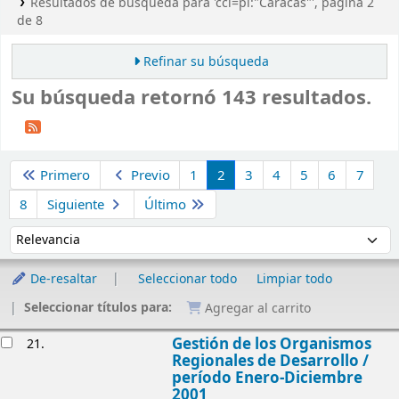
Resultados de búsqueda para 'ccl=pl:"Caracas"', página 2
de 8
Refinar su búsqueda
Su búsqueda retornó 143 resultados.
Ordenar
Primero
Previo
1
2
3
4
5
6
7
8
Siguiente
Último
Ordenar por:
De-resaltar
Seleccionar todo
Limpiar todo
Seleccionar títulos para:
Agregar al carrito
Resultados
Gestión de los Organismos
21.
Regionales de Desarrollo /
período Enero-Diciembre
2001