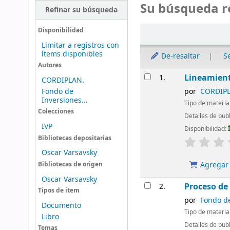
Su búsqueda r
Refinar su búsqueda
Ordenar
Disponibilidad
Limitar a registros con
ítems disponibles
De-resaltar
S
Autores
Resultados
Lineamiento
1.
CORDIPLAN.
Fondo de
por
CORDIP
Inversiones...
Tipo de materia
Colecciones
Detalles de pub
IVP
Disponibilidad:
Bibliotecas depositarias
Oscar Varsavsky
Agregar a
Bibliotecas de origen
Oscar Varsavsky
Proceso de
2.
Tipos de ítem
por
Fondo de
Documento
Tipo de materia
Libro
Detalles de pub
Temas