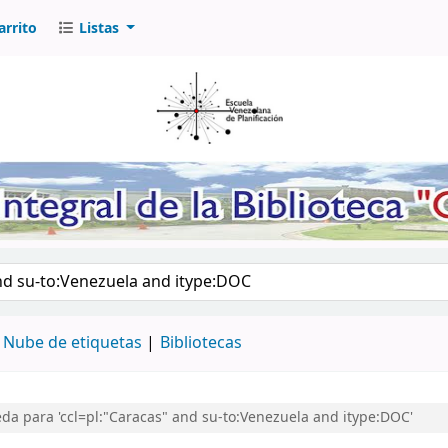
arrito
Listas
logo por palabra clave
Nube de etiquetas
Bibliotecas
a para 'ccl=pl:"Caracas" and su-to:Venezuela and itype:DOC'