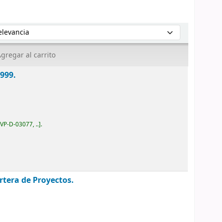
enar por:
gregar al carrito
1999.
IVP-D-03077, ..
.
rtera de Proyectos.