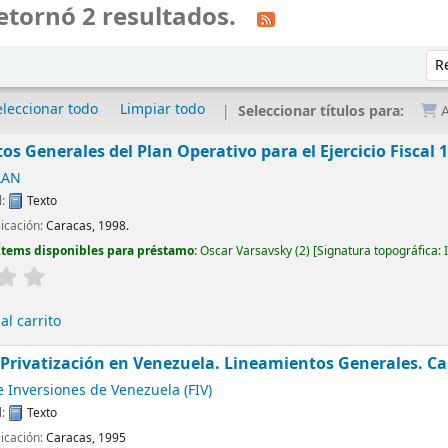
etornó 2 resultados.
Ord
eleccionar todo
Limpiar todo
Seleccionar títulos para:
A
s Generales del Plan Operativo para el Ejercicio Fiscal 
LAN
l:
Texto
licación:
Caracas, 1998.
Ítems disponibles para préstamo:
Oscar Varsavsky
(2)
Signatura topográfica:
l carrito
 Privatización en Venezuela. Lineamientos Generales. Ca
 Inversiones de Venezuela (FIV)
l:
Texto
licación:
Caracas, 1995