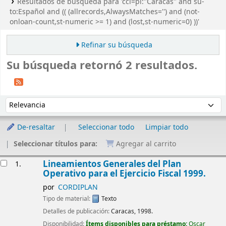
Resultados de búsqueda para 'ccl=pl:"Caracas" and su-
to:Español and (( (allrecords,AlwaysMatches='') and (not-
onloan-count,st-numeric >= 1) and (lost,st-numeric=0) ))'
Refinar su búsqueda
Su búsqueda retornó 2 resultados.
Ordenar
Ordenar por:
De-resaltar
Seleccionar todo
Limpiar todo
Seleccionar títulos para:
Agregar al carrito
Resultados
Lineamientos Generales del Plan
1.
Operativo para el Ejercicio Fiscal 1999.
por
CORDIPLAN
Tipo de material:
Texto
Detalles de publicación:
Caracas, 1998.
Disponibilidad:
Ítems disponibles para préstamo:
Oscar