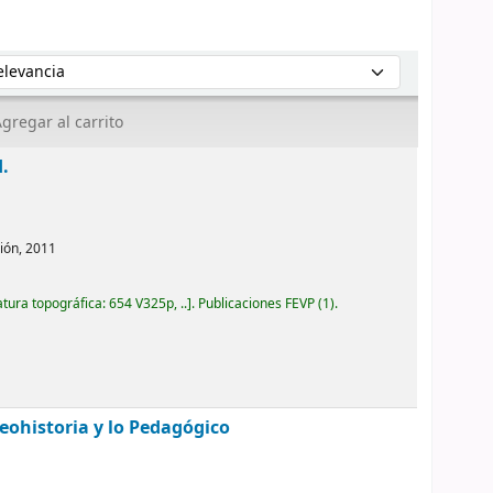
enar por:
gregar al carrito
d.
ión,
2011
atura topográfica:
654 V325p, ..
.
Publicaciones FEVP
(1).
eohistoria y lo Pedagógico