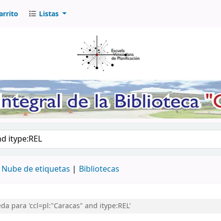
arrito
Listas
logo por palabra clave
Nube de etiquetas
Bibliotecas
a para 'ccl=pl:"Caracas" and itype:REL'