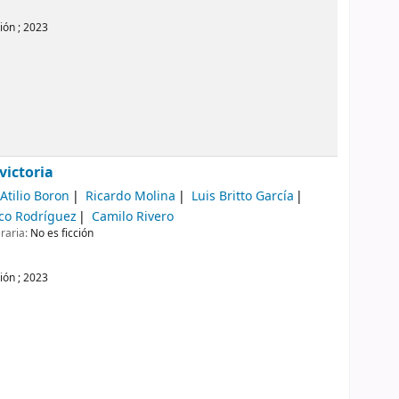
ión ;
2023
victoria
Atilio Boron
Ricardo Molina
Luis Britto García
co Rodríguez
Camilo Rivero
eraria:
No es ficción
ión ;
2023