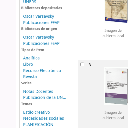
UNERS
Bibliotecas depositarias
Oscar Varsavsky
Publicaciones FEVP
Bibliotecas de origen
Imagen de
cubierta local
Oscar Varsavsky
Publicaciones FEVP
Tipos de ítem
Analítica
Libro
3.
Recurso Electrónico
Revista
Series
Notas Docentes
Publicacion de la UN...
Temas
Estilo creativo
Imagen de
Necesidades sociales
cubierta local
PLANIFICACIÓN