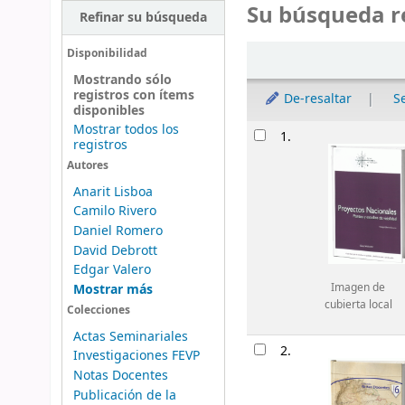
Su búsqueda r
Refinar su búsqueda
Ordenar
Disponibilidad
Mostrando sólo
registros con ítems
De-resaltar
S
disponibles
Mostrar todos los
Resultados
1.
registros
Autores
Anarit Lisboa
Camilo Rivero
Daniel Romero
David Debrott
Edgar Valero
Mostrar más
Imagen de
cubierta local
Colecciones
Actas Seminariales
2.
Investigaciones FEVP
Notas Docentes
Publicación de la