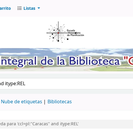
arrito
Listas
logo por palabra clave
Nube de etiquetas
Bibliotecas
a para 'ccl=pl:"Caracas" and itype:REL'