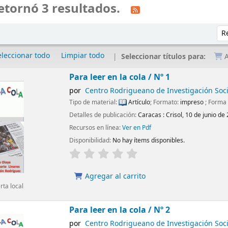
etornó 3 resultados.
Ord
eleccionar todo
Limpiar todo
Seleccionar títulos para:
A
Para leer en la cola / Nº 1
por
Centro Rodrigueano de Investigación Soci
Tipo de material:
Artículo
; Formato:
impreso
; Forma 
Detalles de publicación:
Caracas :
Crisol,
10 de junio de
Recursos en línea:
Ver en Pdf
Disponibilidad:
No hay ítems disponibles.
Agregar al carrito
ta local
Para leer en la cola / Nº 2
por
Centro Rodrigueano de Investigación Soci