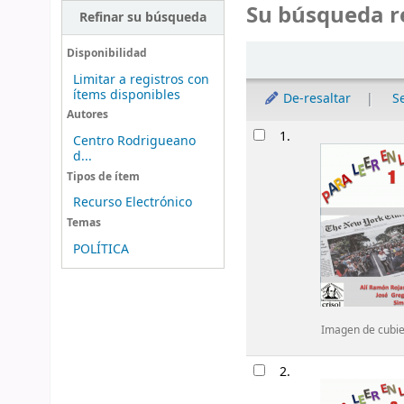
Su búsqueda r
Refinar su búsqueda
Ordenar
Disponibilidad
Limitar a registros con
ítems disponibles
De-resaltar
S
Autores
Resultados
1.
Centro Rodrigueano
d...
Tipos de ítem
Recurso Electrónico
Temas
POLÍTICA
Imagen de cubier
2.