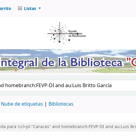
arrito
Listas
logo por palabra clave
Nube de etiquetas
Bibliotecas
a para 'ccl=pl:"Caracas" and homebranch:FEVP-DI and au:Luis Brit