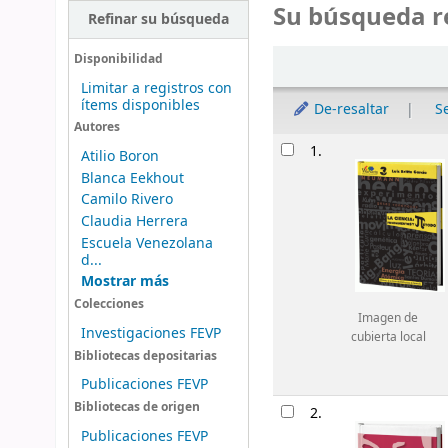
Su búsqueda r
Refinar su búsqueda
Ordenar
Disponibilidad
Limitar a registros con
ítems disponibles
De-resaltar
S
Autores
Resultados
1.
Atilio Boron
Blanca Eekhout
Camilo Rivero
Claudia Herrera
Escuela Venezolana
d...
Mostrar más
Colecciones
Imagen de
Investigaciones FEVP
cubierta local
Bibliotecas depositarias
Publicaciones FEVP
Bibliotecas de origen
2.
Publicaciones FEVP