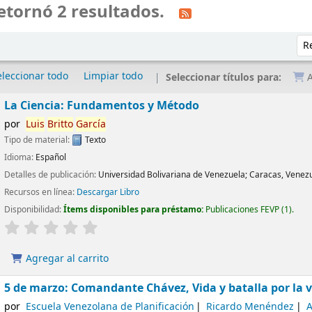
etornó 2 resultados.
Ord
eleccionar todo
Limpiar todo
Seleccionar títulos para:
A
La Ciencia: Fundamentos y Método
por
Luis
Britto
García
Tipo de material:
Texto
Idioma:
Español
Detalles de publicación:
Universidad Bolivariana de Venezuela;
Caracas, Venezu
Recursos en línea:
Descargar Libro
Disponibilidad:
Ítems disponibles para préstamo:
Publicaciones FEVP
(1).
Agregar al carrito
5 de marzo: Comandante Chávez, Vida y batalla por la v
por
Escuela Venezolana de Planificación
Ricardo Menéndez
A