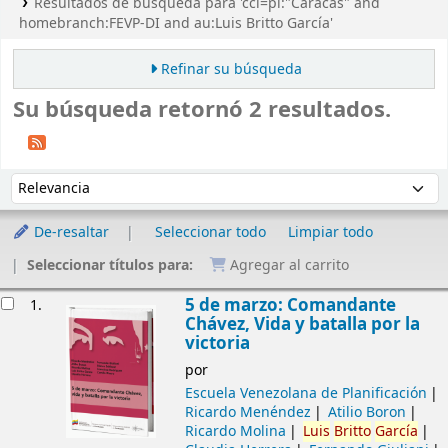
Resultados de búsqueda para 'ccl=pl:"Caracas" and
homebranch:FEVP-DI and au:Luis Britto García'
Refinar su búsqueda
Su búsqueda retornó 2 resultados.
Ordenar
Ordenar por:
De-resaltar
Seleccionar todo
Limpiar todo
Seleccionar títulos para:
Agregar al carrito
Resultados
5 de marzo: Comandante
1.
Chávez, Vida y batalla por la
victoria
por
Escuela Venezolana de Planificación
Ricardo Menéndez
Atilio Boron
Ricardo Molina
Luis
Britto
García