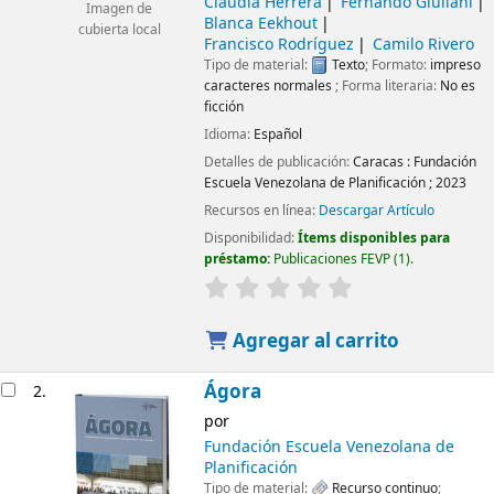
Claudia Herrera
Fernando Giuliani
Imagen de
Blanca Eekhout
cubierta local
Francisco Rodríguez
Camilo Rivero
Tipo de material:
Texto
; Formato:
impreso
caracteres normales
; Forma literaria:
No es
ficción
Idioma:
Español
Detalles de publicación:
Caracas :
Fundación
Escuela Venezolana de Planificación ;
2023
Recursos en línea:
Descargar Artículo
Disponibilidad:
Ítems disponibles para
préstamo:
Publicaciones FEVP
(1).
Agregar al carrito
Ágora
2.
por
Fundación Escuela Venezolana de
Planificación
Tipo de material:
Recurso continuo
;