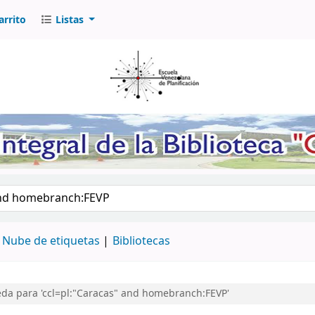
arrito
Listas
logo por palabra clave
Nube de etiquetas
Bibliotecas
da para 'ccl=pl:"Caracas" and homebranch:FEVP'