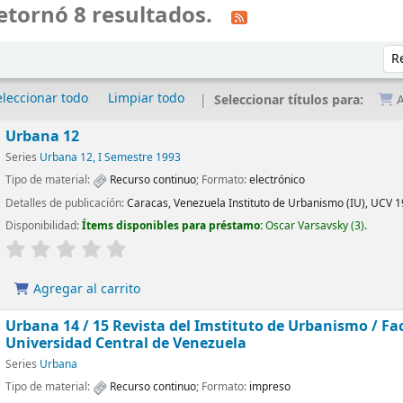
etornó 8 resultados.
Ord
eleccionar todo
Limpiar todo
Seleccionar títulos para:
A
Urbana 12
Series
Urbana 12, I Semestre 1993
Tipo de material:
Recurso continuo
; Formato:
electrónico
Detalles de publicación:
Caracas, Venezuela
Instituto de Urbanismo (IU), UCV
1
Disponibilidad:
Ítems disponibles para préstamo:
Oscar Varsavsky
(3).
Agregar al carrito
Urbana 14 / 15 Revista del Imstituto de Urbanismo / Fa
Universidad Central de Venezuela
Series
Urbana
Tipo de material:
Recurso continuo
; Formato:
impreso