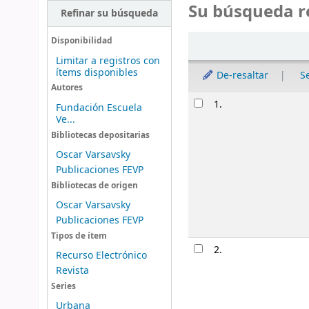
Su búsqueda r
Refinar su búsqueda
Ordenar
Disponibilidad
Limitar a registros con
ítems disponibles
De-resaltar
S
Autores
Resultados
1.
Fundación Escuela
Ve...
Bibliotecas depositarias
Oscar Varsavsky
Publicaciones FEVP
Bibliotecas de origen
Oscar Varsavsky
Publicaciones FEVP
Tipos de ítem
2.
Recurso Electrónico
Revista
Series
Urbana