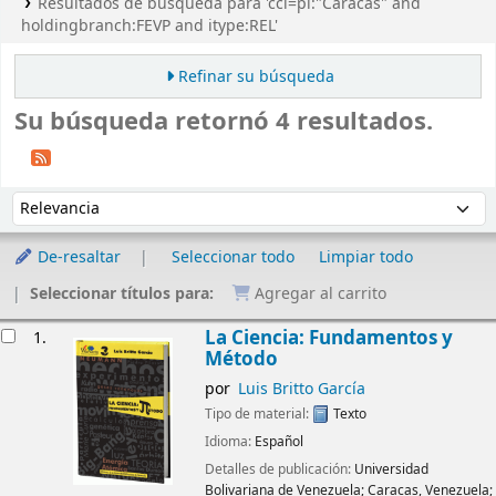
Resultados de búsqueda para 'ccl=pl:"Caracas" and
holdingbranch:FEVP and itype:REL'
Refinar su búsqueda
Su búsqueda retornó 4 resultados.
Ordenar
Ordenar por:
De-resaltar
Seleccionar todo
Limpiar todo
Seleccionar títulos para:
Agregar al carrito
Resultados
La Ciencia: Fundamentos y
1.
Método
por
Luis Britto García
Tipo de material:
Texto
Idioma:
Español
Detalles de publicación:
Universidad
Bolivariana de Venezuela;
Caracas, Venezuela;