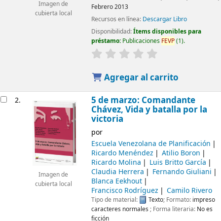
Imagen de
Febrero 2013
cubierta local
Recursos en línea:
Descargar Libro
Disponibilidad:
Ítems disponibles para
préstamo:
Publicaciones
FEVP
(1).
Agregar al carrito
5 de marzo: Comandante
2.
Chávez, Vida y batalla por la
victoria
por
Escuela Venezolana de Planificación
Ricardo Menéndez
Atilio Boron
Ricardo Molina
Luis Britto García
Claudia Herrera
Fernando Giuliani
Imagen de
Blanca Eekhout
cubierta local
Francisco Rodríguez
Camilo Rivero
Tipo de material:
Texto
; Formato:
impreso
caracteres normales
; Forma literaria:
No es
ficción