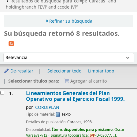
Resultados de búsqueda para 'ccl=pl:"Caracas" and
holdingbranch:FEVP and ccode:IVP'
Refinar su búsqueda
Su búsqueda retornó 8 resultados.
Ordenar
Ordenar por:
De-resaltar
Seleccionar todo
Limpiar todo
Seleccionar títulos para:
Agregar al carrito
Resultados
Lineamientos Generales del Plan
1.
Operativo para el Ejercicio Fiscal 1999.
por
CORDIPLAN
Tipo de material:
Texto
Detalles de publicación:
Caracas, 1998.
Disponibilidad:
Ítems disponibles para préstamo:
Oscar
Varsavsky
(2)
Signatura topográfica:
IVP
-D-03077, ..
.