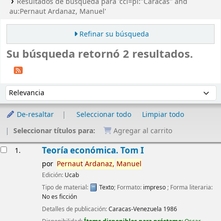
Resultados de búsqueda para 'ccl=pl:"Caracas" and
au:Pernaut Ardanaz, Manuel'
Refinar su búsqueda
Su búsqueda retornó 2 resultados.
Ordenar
Ordenar por:
De-resaltar
Seleccionar todo
Limpiar todo
Seleccionar títulos para:
Agregar al carrito
Resultados
Teoría económica. Tom I
1.
por
Pernaut
Ardanaz,
Manuel
Edición:
Ucab
Tipo de material:
Texto
; Formato:
impreso
; Forma literaria:
No es ficción
Detalles de publicación:
Caracas-Venezuela
1986