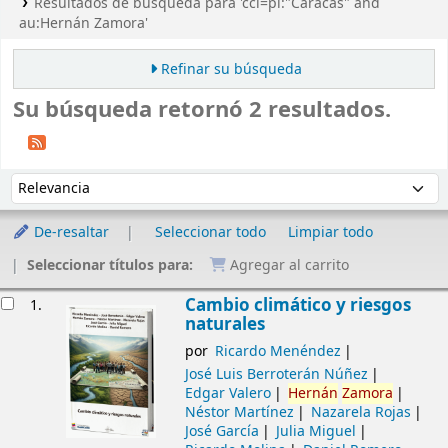
Resultados de búsqueda para 'ccl=pl:"Caracas" and
au:Hernán Zamora'
Refinar su búsqueda
Su búsqueda retornó 2 resultados.
Ordenar
Ordenar por:
De-resaltar
Seleccionar todo
Limpiar todo
Seleccionar títulos para:
Agregar al carrito
Resultados
Cambio climático y riesgos
1.
naturales
por
Ricardo Menéndez
José Luis Berroterán Núñez
Edgar Valero
Hernán
Zamora
Néstor Martínez
Nazarela Rojas
José García
Julia Miguel