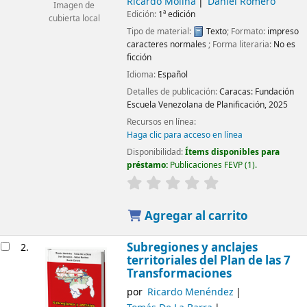
Ricardo Molina
Daniel Romero
Imagen de
Edición:
1ª edición
cubierta local
Tipo de material:
Texto
; Formato:
impreso
caracteres normales
; Forma literaria:
No es
ficción
Idioma:
Español
Detalles de publicación:
Caracas:
Fundación
Escuela Venezolana de Planificación,
2025
Recursos en línea:
Haga clic para acceso en línea
Disponibilidad:
Ítems disponibles para
préstamo:
Publicaciones FEVP
(1).
Agregar al carrito
Subregiones y anclajes
2.
territoriales del Plan de las 7
Transformaciones
por
Ricardo Menéndez