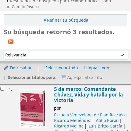
Resultados de búsqueda para 'ccl=pl:"Caracas" and
au:Camilo Rivero'
Refinar su búsqueda
Su búsqueda retornó 3 resultados.
Ordenar
Ordenar por:
De-resaltar
Seleccionar todo
Limpiar todo
Seleccionar títulos para:
Agregar al carrito
Resultados
5 de marzo: Comandante
1.
Chávez, Vida y batalla por la
victoria
por
Escuela Venezolana de Planificación
Ricardo Menéndez
Atilio Boron
Ricardo Molina
Luis Britto García