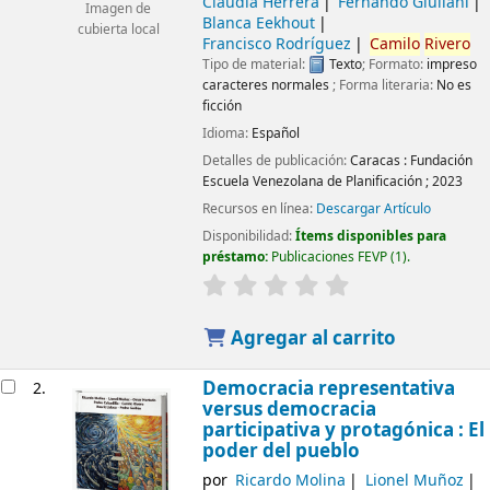
Claudia Herrera
Fernando Giuliani
Imagen de
Blanca Eekhout
cubierta local
Francisco Rodríguez
Camilo
Rivero
Tipo de material:
Texto
; Formato:
impreso
caracteres normales
; Forma literaria:
No es
ficción
Idioma:
Español
Detalles de publicación:
Caracas :
Fundación
Escuela Venezolana de Planificación ;
2023
Recursos en línea:
Descargar Artículo
Disponibilidad:
Ítems disponibles para
préstamo:
Publicaciones FEVP
(1).
Agregar al carrito
Democracia representativa
2.
versus democracia
participativa y protagónica : El
poder del pueblo
por
Ricardo Molina
Lionel Muñoz