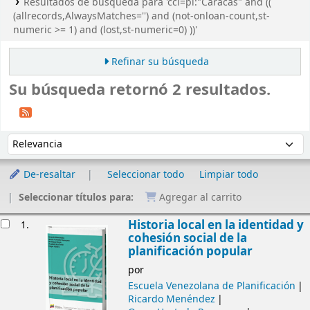
Resultados de búsqueda para 'ccl=pl:"Caracas" and ((
(allrecords,AlwaysMatches='') and (not-onloan-count,st-
numeric >= 1) and (lost,st-numeric=0) ))'
Refinar su búsqueda
Su búsqueda retornó 2 resultados.
Ordenar
Ordenar por:
De-resaltar
Seleccionar todo
Limpiar todo
Seleccionar títulos para:
Agregar al carrito
Resultados
Historia local en la identidad y
1.
cohesión social de la
planificación popular
por
Escuela Venezolana de Planificación
Ricardo Menéndez