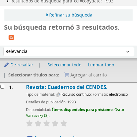
Resultados de búsqueda para 'ccl=copydate:"1993"'
Refinar su búsqueda
Su búsqueda retornó 3 resultados.
Ordenar
Ordenar por:
De-resaltar
Seleccionar todo
Limpiar todo
Seleccionar títulos para:
Agregar al carrito
Resultados
Revista: Cuadernos del CENDES.
1.
Tipo de material:
Recurso continuo
; Formato:
electrónico
Detalles de publicación:
1993
Disponibilidad:
Ítems disponibles para préstamo:
Oscar
Varsavsky
(3).