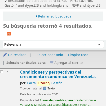
Resultados de búsqueda para 'ccl=au:"Parra Luzardo,
Gastón" and itype:LIB and holdingbranch:FEVP and itype:LIB'
Refinar su búsqueda
Su búsqueda retornó 4 resultados.
Ordenar
Ordenar por:
De-resaltar
Seleccionar todo
Limpiar todo
Seleccionar títulos para:
Agregar al carrito
Resultados
Condiciones y perspectivas del
1.
crecimiento económico en Venezuela.
por
Parra
Luzardo,
Gastón
Tipo de material:
Texto
Detalles de publicación:
2001
Disponibilidad:
Ítems disponibles para préstamo:
Oscar
Varsavsky
(2)
Signatura topográfica:
330987 P259, ..
.