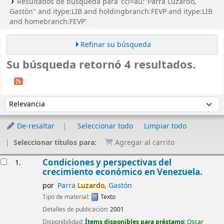
Resultados de búsqueda para 'ccl=au:"Parra Luzardo,
Gastón" and itype:LIB and holdingbranch:FEVP and itype:LIB
and homebranch:FEVP'
Refinar su búsqueda
Su búsqueda retornó 4 resultados.
Ordenar
Ordenar por:
De-resaltar
Seleccionar todo
Limpiar todo
Seleccionar títulos para:
Agregar al carrito
Resultados
Condiciones y perspectivas del
1.
crecimiento económico en Venezuela.
por
Parra
Luzardo,
Gastón
Tipo de material:
Texto
Detalles de publicación:
2001
Disponibilidad:
Ítems disponibles para préstamo:
Oscar