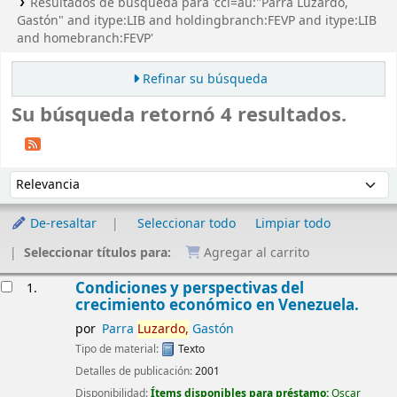
Resultados de búsqueda para 'ccl=au:"Parra Luzardo,
Gastón" and itype:LIB and holdingbranch:FEVP and itype:LIB
and homebranch:FEVP'
Refinar su búsqueda
Su búsqueda retornó 4 resultados.
Ordenar
Ordenar por:
De-resaltar
Seleccionar todo
Limpiar todo
Seleccionar títulos para:
Agregar al carrito
Resultados
Condiciones y perspectivas del
1.
crecimiento económico en Venezuela.
por
Parra
Luzardo,
Gastón
Tipo de material:
Texto
Detalles de publicación:
2001
Disponibilidad:
Ítems disponibles para préstamo:
Oscar