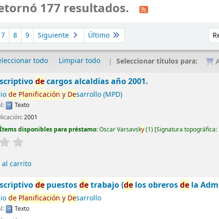
etornó 177 resultados.
Ord
7
8
9
Siguiente
Último
eleccionar todo
Limpiar todo
Seleccionar títulos para:
A
scriptivo
de
cargos alcaldías año 2001.
rio
de
Planificación
y
De
sarrollo (MPD)
l:
Texto
licación:
2001
Ítems disponibles para préstamo:
Oscar Varsavsk
y
(1)
Signatura topográfica:
al carrito
scriptivo
de
puestos
de
trabajo (
de
los obreros
de
la Admi
rio
de
Planificación
y
De
sarrollo
l:
Texto