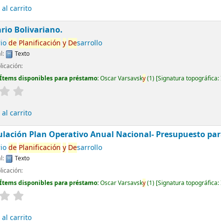
al carrito
ario Bolivariano.
rio
de
Planificación
y
De
sarrollo
l:
Texto
licación:
Ítems disponibles para préstamo:
Oscar Varsavsk
y
(1)
Signatura topográfica:
al carrito
culación Plan Operativo Anual Nacional- Presupuesto para 
rio
de
Planificación
y
De
sarrollo
l:
Texto
licación:
Ítems disponibles para préstamo:
Oscar Varsavsk
y
(1)
Signatura topográfica:
al carrito