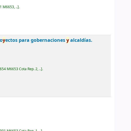
1 M6653, ..
.
o
y
ectos para gobernaciones
y
alcaldías.
654 M6653 Cota Rep. 2, ..
.