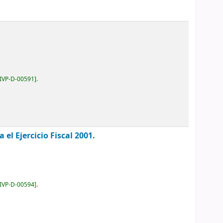
IVP-D-00591
.
el Ejercicio Fiscal 2001.
IVP-D-00594
.