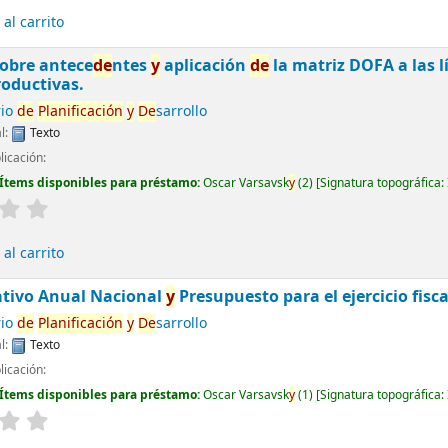
al carrito
obre antece
de
ntes
y
aplicación
de
la matriz DOFA a las l
roductivas.
rio
de
Planificación
y
De
sarrollo
l:
Texto
licación:
Ítems disponibles para préstamo:
Oscar Varsavsk
y
(2)
Signatura topográfica:
al carrito
ativo Anual Nacional
y
Presupuesto para el ejercicio fisca
rio
de
Planificación
y
De
sarrollo
l:
Texto
licación:
Ítems disponibles para préstamo:
Oscar Varsavsk
y
(1)
Signatura topográfica: