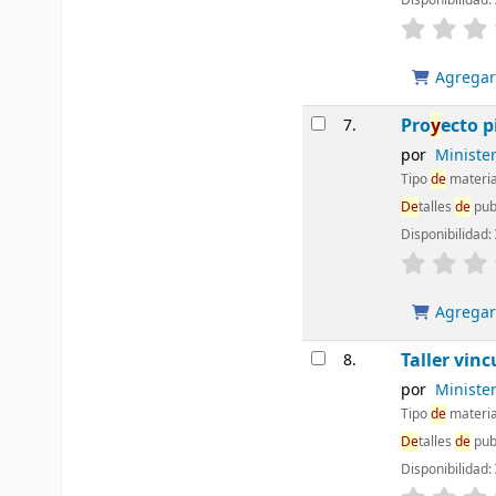
Disponibilidad:
Agregar 
Pro
y
ecto 
7.
por
Ministe
Tipo
de
materia
De
talles
de
pub
Disponibilidad:
Agregar 
Taller vin
8.
por
Ministe
Tipo
de
materia
De
talles
de
pub
Disponibilidad: