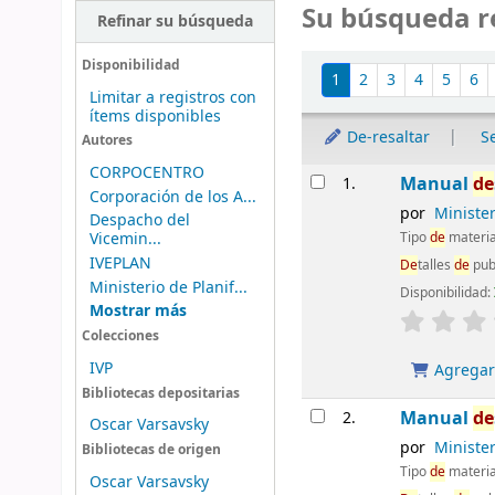
Su búsqueda r
Refinar su búsqueda
Ordenar
Disponibilidad
1
2
3
4
5
6
Limitar a registros con
ítems disponibles
De-resaltar
S
Autores
CORPOCENTRO
Resultados
Manual
de
1.
Corporación de los A...
por
Ministe
Despacho del
Tipo
de
materia
Vicemin...
IVEPLAN
De
talles
de
pub
Ministerio de Planif...
Disponibilidad:
Mostrar más
Colecciones
IVP
Agregar 
Bibliotecas depositarias
Manual
de
2.
Oscar Varsavsky
por
Ministe
Bibliotecas de origen
Tipo
de
materia
Oscar Varsavsky