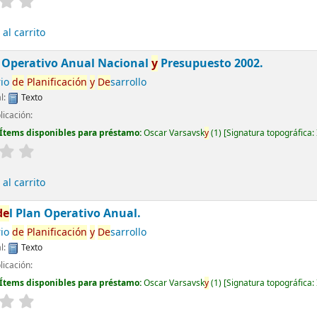
al carrito
n Operativo Anual Nacional
y
Presupuesto 2002.
rio
de
Planificación
y
De
sarrollo
l:
Texto
licación:
Ítems disponibles para préstamo:
Oscar Varsavsk
y
(1)
Signatura topográfica:
al carrito
de
l Plan Operativo Anual.
rio
de
Planificación
y
De
sarrollo
l:
Texto
licación:
Ítems disponibles para préstamo:
Oscar Varsavsk
y
(1)
Signatura topográfica: