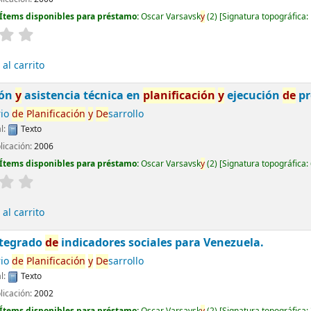
Ítems disponibles para préstamo:
Oscar Varsavsk
y
(2)
Signatura topográfica:
al carrito
ión
y
asistencia técnica en
planificación
y
ejecución
de
pr
rio
de
Planificación
y
De
sarrollo
l:
Texto
licación:
2006
Ítems disponibles para préstamo:
Oscar Varsavsk
y
(2)
Signatura topográfica:
al carrito
ntegrado
de
indicadores sociales para Venezuela.
rio
de
Planificación
y
De
sarrollo
l:
Texto
licación:
2002