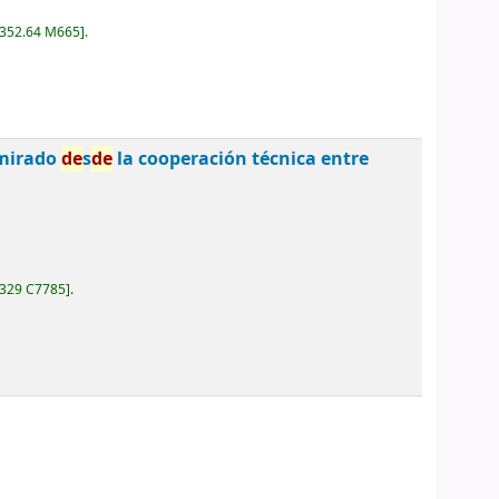
352.64 M665
.
 mirado
de
s
de
la cooperación técnica entre
329 C7785
.