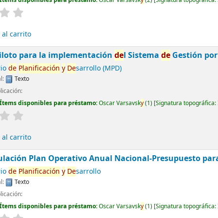
Ítems disponibles para préstamo:
Oscar Varsavsk
y
(2)
Signatura topográfica:
al carrito
piloto para la implementación
de
l Sistema
de
Gestión por
rio
de
Planificación
y
De
sarrollo (MPD)
l:
Texto
licación:
Ítems disponibles para préstamo:
Oscar Varsavsk
y
(1)
Signatura topográfica:
al carrito
culación Plan Operativo Anual Nacional-Presupuesto para e
rio
de
Planificación
y
De
sarrollo
l:
Texto
licación:
Ítems disponibles para préstamo:
Oscar Varsavsk
y
(1)
Signatura topográfica: