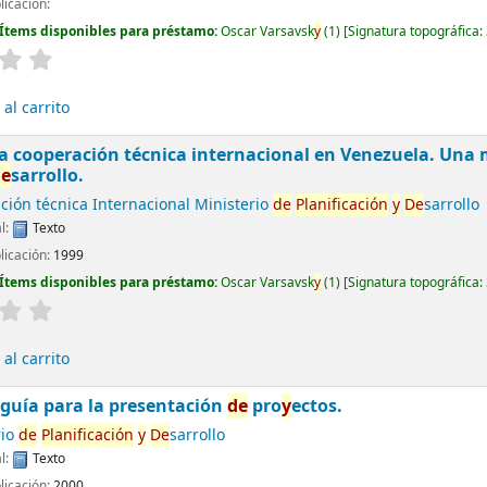
licación:
Ítems disponibles para préstamo:
Oscar Varsavsk
y
(1)
Signatura topográfica:
al carrito
a cooperación técnica internacional en Venezuela. Una
de
sarrollo.
ción técnica Internacional Ministerio
de
Planificación
y
De
sarrollo
l:
Texto
licación:
1999
Ítems disponibles para préstamo:
Oscar Varsavsk
y
(1)
Signatura topográfica:
al carrito
guía para la presentación
de
pro
y
ectos.
rio
de
Planificación
y
De
sarrollo
l:
Texto
licación:
2000