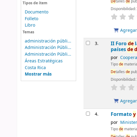
De
talles
de
pub
Tipos de ítem
Disponibilidad:
Documento
Folleto
Libro
Agregar 
Temas
administración públi...
II Foro
de
l
3.
Administración Públi...
países
de
Administración Públi...
por
Coopera
Áreas Estratégicas
Tipo
de
materia
Costa Rica
De
talles
de
pub
Mostrar más
Disponibilidad:
Agregar 
Formato
y
4.
por
Ministe
Tipo
de
materia
De
talles
de
pub