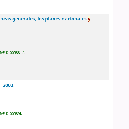
íneas generales, los planes nacionales
y
IVP-D-00588, ..
.
l 2002.
IVP-D-00589
.