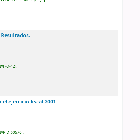
301 M6653 Cota Rep. 1, ..
.
 Resultados.
IVP-D-42
.
l ejercicio fiscal 2001.
IVP-D-00576
.