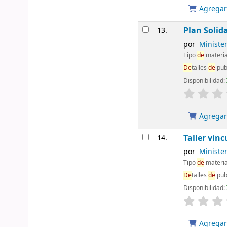
Agregar 
Plan Solid
13.
por
Ministe
Tipo
de
materia
De
talles
de
pub
Disponibilidad:
Agregar 
Taller vin
14.
por
Ministe
Tipo
de
materia
De
talles
de
pub
Disponibilidad:
Agregar 