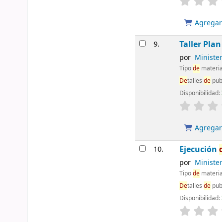
Agregar 
Taller Pla
9.
por
Ministe
Tipo
de
materia
De
talles
de
pub
Disponibilidad:
Agregar 
Ejecución
10.
por
Ministe
Tipo
de
materia
De
talles
de
pub
Disponibilidad: