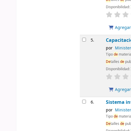
Disponibilidad:
Agregar 
Capacitac
5.
por
Ministe
Tipo
de
materia
De
talles
de
pub
Disponibilidad:
Agregar 
Sistema i
6.
por
Ministe
Tipo
de
materia
De
talles
de
pub