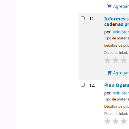
Agregar 
Informes s
11.
ca
de
nas p
por
Ministe
Tipo
de
materia
De
talles
de
pub
Disponibilidad:
Agregar 
Plan Oper
12.
por
Ministe
Tipo
de
materia
De
talles
de
pub
Disponibilidad: