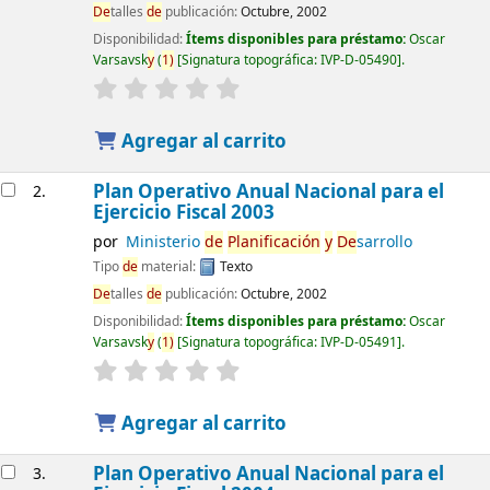
De
talles
de
publicación:
Octubre, 2002
Disponibilidad:
Ítems disponibles para préstamo:
Oscar
Varsavsk
y
(
1)
Signatura topográfica:
IVP-D-05490
.
Agregar al carrito
Plan Operativo Anual Nacional para el
2.
Ejercicio Fiscal 2003
por
Ministerio
de
Planificación
y
De
sarrollo
Tipo
de
material:
Texto
De
talles
de
publicación:
Octubre, 2002
Disponibilidad:
Ítems disponibles para préstamo:
Oscar
Varsavsk
y
(
1)
Signatura topográfica:
IVP-D-05491
.
Agregar al carrito
Plan Operativo Anual Nacional para el
3.