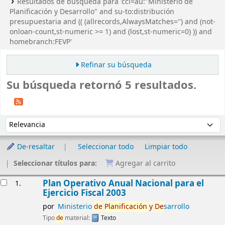
Resultados de búsqueda para 'ccl=au:"Ministerio de
Planificación y Desarrollo" and su-to:distribución
presupuestaria and (( (allrecords,AlwaysMatches='') and (not-
onloan-count,st-numeric >= 1) and (lost,st-numeric=0) )) and
homebranch:FEVP'
Refinar su búsqueda
Su búsqueda retornó 5 resultados.
Ordenar
Ordenar por:
De-resaltar
Seleccionar todo
Limpiar todo
Seleccionar títulos para:
Agregar al carrito
Resultados
Plan Operativo Anual Nacional para el
1.
Ejercicio Fiscal 2003
por
Ministerio
de
Planificación
y
De
sarrollo
Tipo
de
material:
Texto