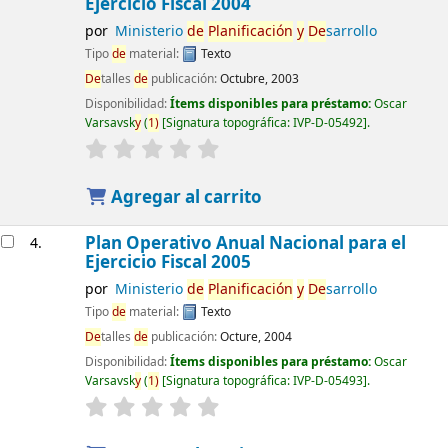
Ejercicio Fiscal 2004
por
Ministerio
de
Planificación
y
De
sarrollo
Tipo
de
material:
Texto
De
talles
de
publicación:
Octubre, 2003
Disponibilidad:
Ítems disponibles para préstamo:
Oscar
Varsavsk
y
(
1)
Signatura topográfica:
IVP-D-05492
.
Agregar al carrito
Plan Operativo Anual Nacional para el
4.
Ejercicio Fiscal 2005
por
Ministerio
de
Planificación
y
De
sarrollo
Tipo
de
material:
Texto
De
talles
de
publicación:
Octure, 2004
Disponibilidad:
Ítems disponibles para préstamo:
Oscar
Varsavsk
y
(
1)
Signatura topográfica:
IVP-D-05493
.