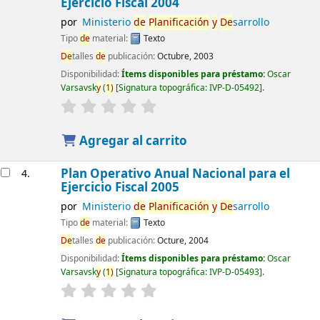
Ejercicio Fiscal 2004
por
Ministerio
de
Planificación
y
De
sarrollo
Tipo
de
material:
Texto
De
talles
de
publicación:
Octubre, 2003
Disponibilidad:
Ítems disponibles para préstamo:
Oscar
Varsavsk
y
(
1)
Signatura topográfica:
IVP-D-05492
.
Agregar al carrito
Plan Operativo Anual Nacional para el
4.
Ejercicio Fiscal 2005
por
Ministerio
de
Planificación
y
De
sarrollo
Tipo
de
material:
Texto
De
talles
de
publicación:
Octure, 2004
Disponibilidad:
Ítems disponibles para préstamo:
Oscar
Varsavsk
y
(
1)
Signatura topográfica:
IVP-D-05493
.