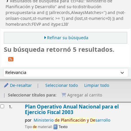
Resultados de búsqueda para 'ccl=au:"Ministerio de
Planificación y Desarrollo" and su-to:distribución
presupuestaria and (( (allrecords,AlwaysMatches='') and (not-
onloan-count,st-numeric >= 1) and (lost,st-numeric=0) )) and
homebranch:FEVP and itype:LIB'
Refinar su búsqueda
Su búsqueda retornó 5 resultados.
Ordenar
Ordenar por:
De-resaltar
Seleccionar todo
Limpiar todo
Seleccionar títulos para:
Agregar al carrito
Resultados
Plan Operativo Anual Nacional para el
1.
Ejercicio Fiscal 2003
por
Ministerio
de
Planificación
y
De
sarrollo
Tipo
de
material:
Texto