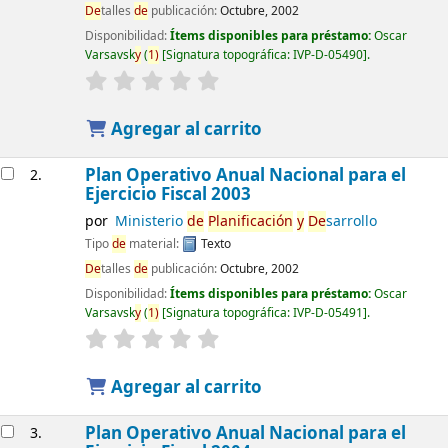
De
talles
de
publicación:
Octubre, 2002
Disponibilidad:
Ítems disponibles para préstamo:
Oscar
Varsavsk
y
(
1)
Signatura topográfica:
IVP-D-05490
.
Agregar al carrito
Plan Operativo Anual Nacional para el
2.
Ejercicio Fiscal 2003
por
Ministerio
de
Planificación
y
De
sarrollo
Tipo
de
material:
Texto
De
talles
de
publicación:
Octubre, 2002
Disponibilidad:
Ítems disponibles para préstamo:
Oscar
Varsavsk
y
(
1)
Signatura topográfica:
IVP-D-05491
.
Agregar al carrito
Plan Operativo Anual Nacional para el
3.