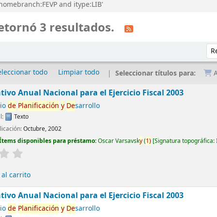
d homebranch:FEVP and itype:LIB'
etornó 3 resultados.
Ord
eleccionar todo
Limpiar todo
Seleccionar títulos para:
A
tivo Anual Nacional para el Ejercicio Fiscal 2003
rio
de
Planificación
y
De
sarrollo
l:
Texto
licación:
Octubre, 2002
Ítems disponibles para préstamo:
Oscar Varsavsk
y
(
1)
Signatura topográfica:
al carrito
tivo Anual Nacional para el Ejercicio Fiscal 2003
rio
de
Planificación
y
De
sarrollo