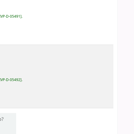
IVP-D-05491
.
IVP-D-05492
.
o?