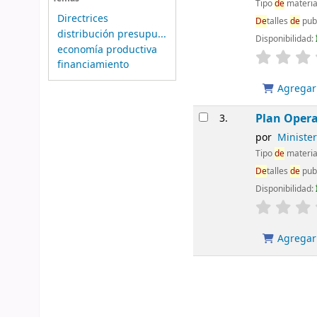
Tipo
de
materia
Directrices
De
talles
de
pub
distribución presupu...
Disponibilidad:
economía productiva
financiamiento
Agregar 
Plan Opera
3.
por
Ministe
Tipo
de
materia
De
talles
de
pub
Disponibilidad:
Agregar 