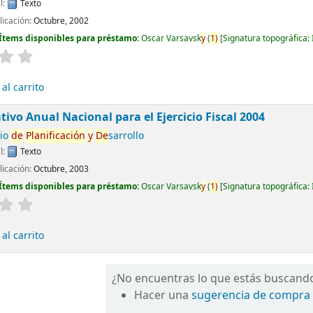
l:
Texto
licación:
Octubre, 2002
Ítems disponibles para préstamo:
Oscar Varsavsk
y
(
1)
Signatura topográfica:
al carrito
tivo Anual Nacional para el Ejercicio Fiscal 2004
rio
de
Planificación
y
De
sarrollo
l:
Texto
licación:
Octubre, 2003
Ítems disponibles para préstamo:
Oscar Varsavsk
y
(
1)
Signatura topográfica:
al carrito
¿No encuentras lo que estás buscand
Hacer una
sugerencia de compra