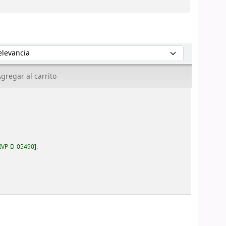
enar por:
gregar al carrito
IVP-D-05490
.