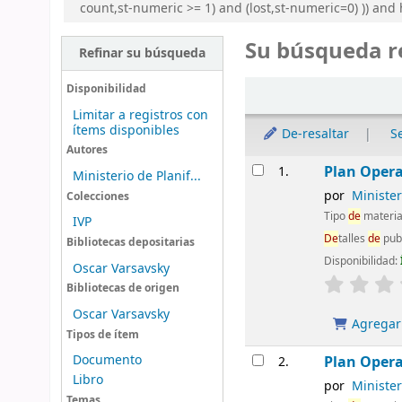
count,st-numeric >= 1) and (lost,st-numeric=0) )) an
Su búsqueda r
Refinar su búsqueda
Ordenar
Disponibilidad
Limitar a registros con
ítems disponibles
De-resaltar
S
Autores
Resultados
Plan Opera
1.
Ministerio de Planif...
por
Ministe
Colecciones
Tipo
de
materia
IVP
De
talles
de
pub
Bibliotecas depositarias
Disponibilidad:
Oscar Varsavsky
Bibliotecas de origen
Oscar Varsavsky
Agregar 
Tipos de ítem
Documento
Plan Opera
2.
Libro
por
Ministe
Temas