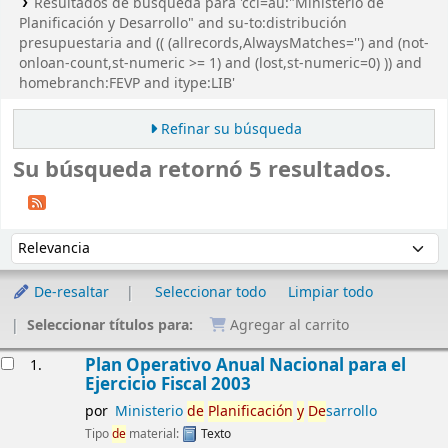
Resultados de búsqueda para 'ccl=au:"Ministerio de
Planificación y Desarrollo" and su-to:distribución
presupuestaria and (( (allrecords,AlwaysMatches='') and (not-
onloan-count,st-numeric >= 1) and (lost,st-numeric=0) )) and
homebranch:FEVP and itype:LIB'
Refinar su búsqueda
Su búsqueda retornó 5 resultados.
Ordenar
Ordenar por:
De-resaltar
Seleccionar todo
Limpiar todo
Seleccionar títulos para:
Agregar al carrito
Resultados
Plan Operativo Anual Nacional para el
1.
Ejercicio Fiscal 2003
por
Ministerio
de
Planificación
y
De
sarrollo
Tipo
de
material:
Texto