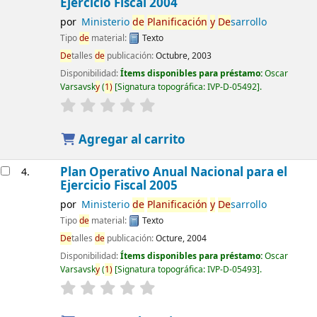
Ejercicio Fiscal 2004
por
Ministerio
de
Planificación
y
De
sarrollo
Tipo
de
material:
Texto
De
talles
de
publicación:
Octubre, 2003
Disponibilidad:
Ítems disponibles para préstamo:
Oscar
Varsavsk
y
(
1)
Signatura topográfica:
IVP-D-05492
.
Agregar al carrito
Plan Operativo Anual Nacional para el
4.
Ejercicio Fiscal 2005
por
Ministerio
de
Planificación
y
De
sarrollo
Tipo
de
material:
Texto
De
talles
de
publicación:
Octure, 2004
Disponibilidad:
Ítems disponibles para préstamo:
Oscar
Varsavsk
y
(
1)
Signatura topográfica:
IVP-D-05493
.