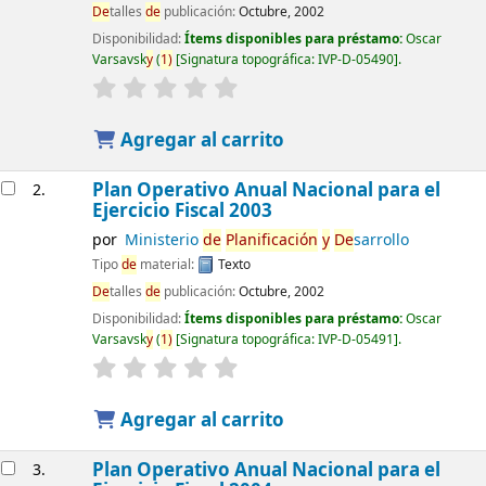
De
talles
de
publicación:
Octubre, 2002
Disponibilidad:
Ítems disponibles para préstamo:
Oscar
Varsavsk
y
(
1)
Signatura topográfica:
IVP-D-05490
.
Agregar al carrito
Plan Operativo Anual Nacional para el
2.
Ejercicio Fiscal 2003
por
Ministerio
de
Planificación
y
De
sarrollo
Tipo
de
material:
Texto
De
talles
de
publicación:
Octubre, 2002
Disponibilidad:
Ítems disponibles para préstamo:
Oscar
Varsavsk
y
(
1)
Signatura topográfica:
IVP-D-05491
.
Agregar al carrito
Plan Operativo Anual Nacional para el
3.