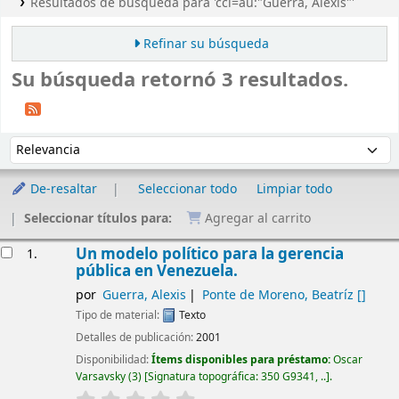
Resultados de búsqueda para 'ccl=au:"Guerra, Alexis"'
Refinar su búsqueda
Su búsqueda retornó 3 resultados.
Ordenar
Ordenar por:
De-resaltar
Seleccionar todo
Limpiar todo
Seleccionar títulos para:
Agregar al carrito
Resultados
Un modelo político para la gerencia
1.
pública en Venezuela.
por
Guerra, Alexis
Ponte de Moreno, Beatríz
[]
Tipo de material:
Texto
Detalles de publicación:
2001
Disponibilidad:
Ítems disponibles para préstamo:
Oscar
Varsavsky
(3)
Signatura topográfica:
350 G9341, ..
.