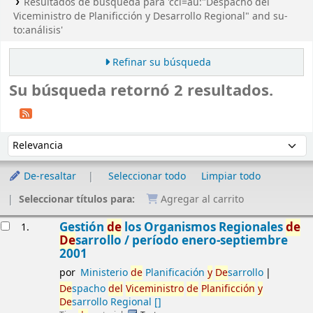
Resultados de búsqueda para 'ccl=au:"Despacho del
Viceministro de Planificción y Desarrollo Regional" and su-
to:análisis'
Refinar su búsqueda
Su búsqueda retornó 2 resultados.
Ordenar
Ordenar por:
De-resaltar
Seleccionar todo
Limpiar todo
Seleccionar títulos para:
Agregar al carrito
Resultados
Gestión
de
los Organismos Regionales
de
1.
De
sarrollo / período enero-septiembre
2001
por
Ministerio
de
Planificación
y
De
sarrollo
De
spacho
de
l
Viceministro
de
Planificción
y
De
sarrollo Regional
[]