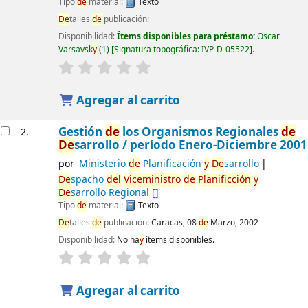
Tipo
de
material:
Texto
De
talles
de
publicación:
Disponibilidad:
Ítems disponibles para préstamo:
Oscar
Varsavsk
y
(1)
Signatura topográfica:
IVP-D-05522
.
Agregar al carrito
Gestión
de
los Organismos Regionales
de
2.
De
sarrollo / período Enero-Diciembre 2001
por
Ministerio
de
Planificación
y
De
sarrollo
De
spacho
de
l
Viceministro
de
Planificción
y
De
sarrollo Regional
[]
Tipo
de
material:
Texto
De
talles
de
publicación:
Caracas, 08
de
Marzo, 2002
Disponibilidad:
No ha
y
ítems disponibles.
Agregar al carrito