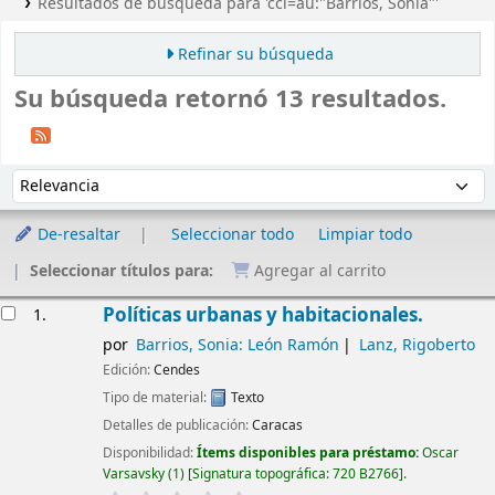
Resultados de búsqueda para 'ccl=au:"Barrios, Sonia"'
Refinar su búsqueda
Su búsqueda retornó 13 resultados.
Ordenar
Ordenar por:
De-resaltar
Seleccionar todo
Limpiar todo
Seleccionar títulos para:
Agregar al carrito
Resultados
Políticas urbanas y habitacionales.
1.
por
Barrios, Sonia: León Ramón
Lanz, Rigoberto
Edición:
Cendes
Tipo de material:
Texto
Detalles de publicación:
Caracas
Disponibilidad:
Ítems disponibles para préstamo:
Oscar
Varsavsky
(1)
Signatura topográfica:
720 B2766
.