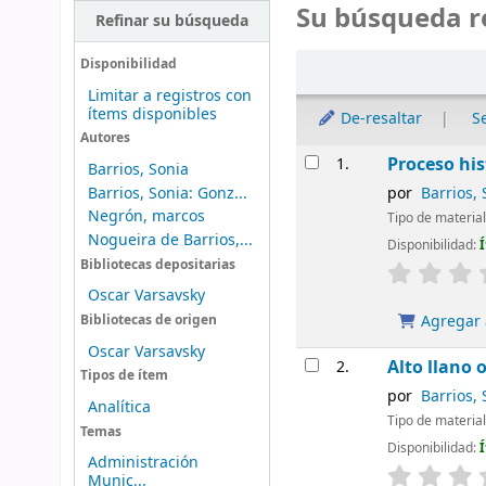
Su búsqueda r
Refinar su búsqueda
Ordenar
Disponibilidad
Limitar a registros con
ítems disponibles
De-resaltar
S
Autores
Resultados
Proceso his
1.
Barrios, Sonia
Barrios, Sonia: Gonz...
por
Barrios,
Negrón, marcos
Tipo de materia
Nogueira de Barrios,...
Disponibilidad:
Bibliotecas depositarias
Oscar Varsavsky
Agregar a
Bibliotecas de origen
Oscar Varsavsky
Alto llano 
2.
Tipos de ítem
por
Barrios, 
Analítica
Tipo de materia
Temas
Disponibilidad:
Administración
Munic...