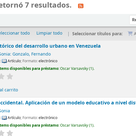
etornó 7 resultados.
Ord
eleccionar todo
Limpiar todo
Seleccionar títulos para:
A
tórico del desarrollo urbano en Venezuela
 Sonia: Gonzalo, Fernando
l:
Artículo
; Formato:
electrónico
Ítems disponibles para préstamo:
Oscar Varsavsky
(1).
l carrito
occidental. Aplicación de un modelo educativo a nivel dis
Sonia
l:
Artículo
; Formato:
electrónico
Ítems disponibles para préstamo:
Oscar Varsavsky
(1).