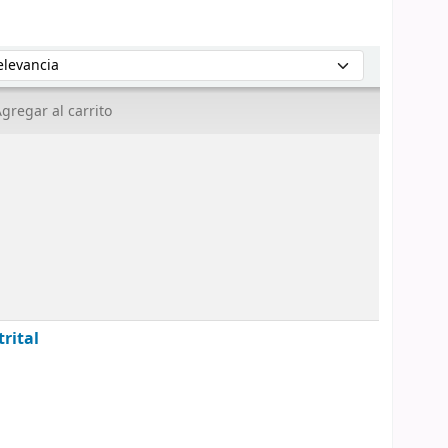
enar por:
gregar al carrito
trital