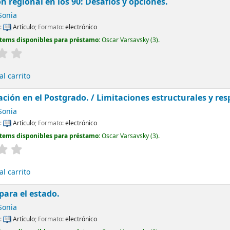
ón regional en los 90: Desafios y opciones.
Sonia
l:
Artículo
; Formato:
electrónico
Ítems disponibles para préstamo:
Oscar Varsavsky
(3).
l carrito
ación en el Postgrado. / Limitaciones estructurales y res
Sonia
l:
Artículo
; Formato:
electrónico
Ítems disponibles para préstamo:
Oscar Varsavsky
(3).
l carrito
para el estado.
Sonia
l:
Artículo
; Formato:
electrónico