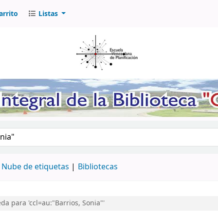
arrito
Listas
logo por palabra clave
Nube de etiquetas
Bibliotecas
a para 'ccl=au:"Barrios, Sonia"'