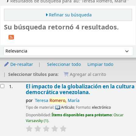
Resultados de búsqueda para 'au:"Teresa Romero, María"'
Refinar su búsqueda
Su búsqueda retornó 4 resultados.
Ordenar
Ordenar por:
De-resaltar
Seleccionar todo
Limpiar todo
Seleccionar títulos para:
Agregar al carrito
Resultados
El impacto de la globalización en la cultura
1.
democrática venezolana.
por
Teresa
Romero,
María
Tipo de material:
Artículo
; Formato:
electrónico
Disponibilidad:
Ítems disponibles para préstamo:
Oscar
Varsavsky
(1).