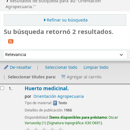
Resultados de búsqueda para 'au:"Orientación
Agropecuaria."'
Refinar su búsqueda
Su búsqueda retornó 2 resultados.
Ordenar
Ordenar por:
De-resaltar
Seleccionar todo
Limpiar todo
Seleccionar títulos para:
Agregar al carrito
Resultados
Huerto medicinal.
1.
por
Orientación Agropecuaria
Tipo de material:
Texto
Detalles de publicación:
1966
Disponibilidad:
Ítems disponibles para préstamo:
Oscar
Varsavsky
(1)
Signatura topográfica:
630 O691
.