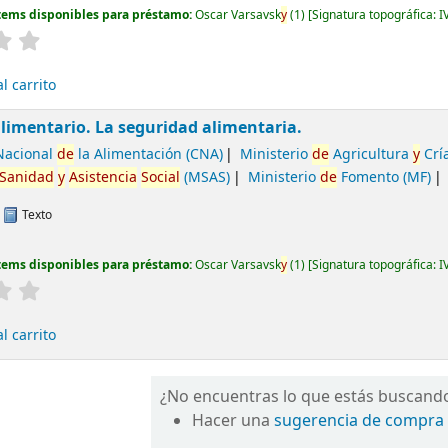
tems disponibles para préstamo:
Oscar Varsavsk
y
(1)
Signatura topográfica:
I
l carrito
alimentario. La seguridad alimentaria.
Nacional
de
la Alimentación (CNA)
Ministerio
de
Agricultura
y
Crí
Sanidad
y
Asistencia
Social
(MSAS)
Ministerio
de
Fomento (MF)
:
Texto
tems disponibles para préstamo:
Oscar Varsavsk
y
(1)
Signatura topográfica:
I
l carrito
¿No encuentras lo que estás buscand
Hacer una
sugerencia de compra