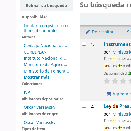
Su búsqueda r
Refinar su búsqueda
Ordenar
Disponibilidad
Limitar a registros con
ítems disponibles
De-resaltar
S
Autores
Resultados
Instrumen
1.
Consejo Nacional de ...
CORDIPLAN
por
Minister
Instituto Nacional d...
Tipo
de
material
Ministerio de Agricu...
De
talles
de
publi
Ministerio de Foment...
Disponibilidad:
Í
Mostrar más
Colecciones
IVP
Agregar a
Bibliotecas depositarias
Le
y
de
Presu
2.
Oscar Varsavsky
por
Minister
Bibliotecas de origen
Tipo
de
material
Oscar Varsavsky
De
talles
de
publi
Tipos de ítem