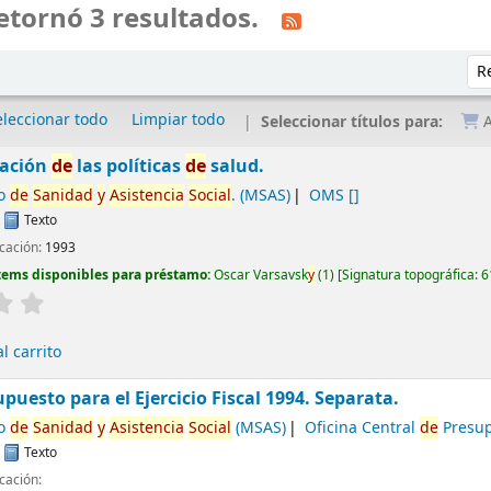
etornó 3 resultados.
Ord
eleccionar todo
Limpiar todo
Seleccionar títulos para:
A
tación
de
las políticas
de
salud.
io
de
Sanidad
y
Asistencia
Social
. (MSAS)
OMS
[]
:
Texto
cación:
1993
tems disponibles para préstamo:
Oscar Varsavsk
y
(1)
Signatura topográfica:
6
l carrito
puesto para el Ejercicio Fiscal 1994. Separata.
io
de
Sanidad
y
Asistencia
Social
(MSAS)
Oficina Central
de
Presup
:
Texto
cación: