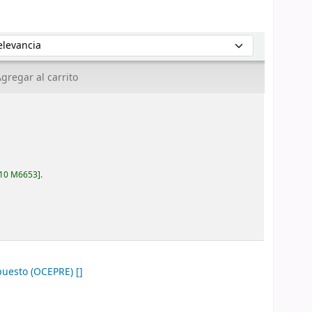
enar por:
gregar al carrito
10 M6653
.
uesto (OCEPRE)
[]