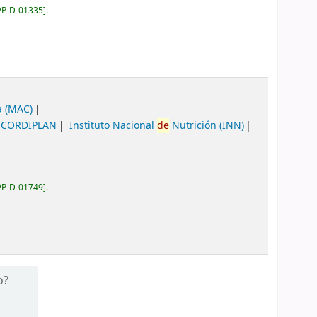
VP-D-01335
.
a (MAC)
CORDIPLAN
Instituto Nacional
de
Nutrición (INN)
VP-D-01749
.
o?