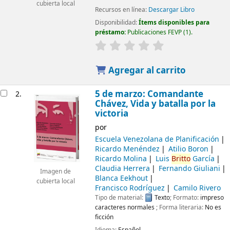
cubierta local
Recursos en línea:
Descargar Libro
Disponibilidad:
Ítems disponibles para
préstamo:
Publicaciones FEVP
(1).
Agregar al carrito
5 de marzo: Comandante
2.
Chávez, Vida y batalla por la
victoria
por
Escuela Venezolana de Planificación
Ricardo Menéndez
Atilio Boron
Ricardo Molina
Luis
Britto
García
Claudia Herrera
Fernando Giuliani
Imagen de
Blanca Eekhout
cubierta local
Francisco Rodríguez
Camilo Rivero
Tipo de material:
Texto
; Formato:
impreso
caracteres normales
; Forma literaria:
No es
ficción
Idioma:
Español