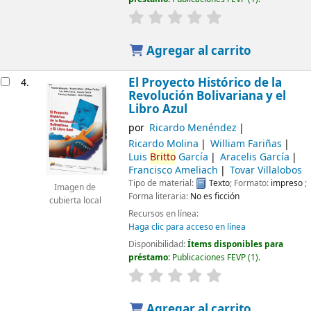
Agregar al carrito
El Proyecto Histórico de la
4.
Revolución Bolivariana y el
Libro Azul
por
Ricardo Menéndez
Ricardo Molina
William Fariñas
Luis
Britto
García
Aracelis García
Francisco Ameliach
Tovar Villalobos
Tipo de material:
Texto
; Formato:
impreso
;
Imagen de
Forma literaria:
No es ficción
cubierta local
Recursos en línea:
Haga clic para acceso en línea
Disponibilidad:
Ítems disponibles para
préstamo:
Publicaciones FEVP
(1).
Agregar al carrito