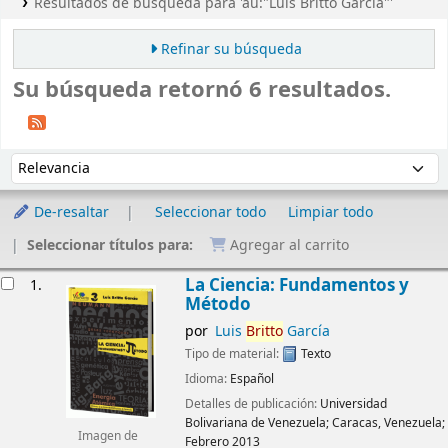
Resultados de búsqueda para 'au:"Luis Britto García"'
Refinar su búsqueda
Su búsqueda retornó 6 resultados.
Ordenar
Ordenar por:
De-resaltar
Seleccionar todo
Limpiar todo
Seleccionar títulos para:
Agregar al carrito
Resultados
La Ciencia: Fundamentos y
1.
Método
por
Luis
Britto
García
Tipo de material:
Texto
Idioma:
Español
Detalles de publicación:
Universidad
Bolivariana de Venezuela;
Caracas, Venezuela;
Imagen de
Febrero 2013