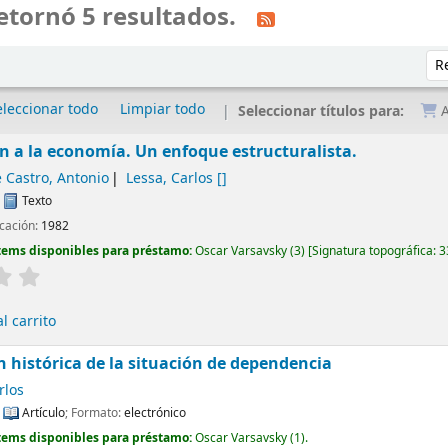
etornó 5 resultados.
Ord
eleccionar todo
Limpiar todo
Seleccionar títulos para:
A
n a la economía. Un enfoque estructuralista.
 Castro, Antonio
Lessa, Carlos
[]
:
Texto
icación:
1982
tems disponibles para préstamo:
Oscar Varsavsky
(3)
Signatura topográfica:
3
l carrito
n histórica de la situación de dependencia
rlos
:
Artículo
; Formato:
electrónico
tems disponibles para préstamo:
Oscar Varsavsky
(1).