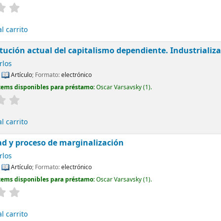
l carrito
itución actual del capitalismo dependiente. Industrializ
rlos
:
Artículo
; Formato:
electrónico
tems disponibles para préstamo:
Oscar Varsavsky
(1).
l carrito
d y proceso de marginalización
rlos
:
Artículo
; Formato:
electrónico
tems disponibles para préstamo:
Oscar Varsavsky
(1).
l carrito