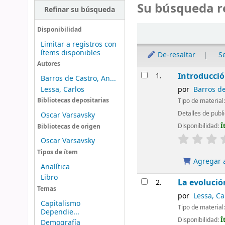
Su búsqueda r
Refinar su búsqueda
Ordenar
Disponibilidad
Limitar a registros con
ítems disponibles
De-resaltar
S
Autores
Resultados
Introducció
1.
Barros de Castro, An...
Lessa, Carlos
por
Barros de
Tipo de material
Bibliotecas depositarias
Detalles de publ
Oscar Varsavsky
Disponibilidad:
Í
Bibliotecas de origen
Oscar Varsavsky
Tipos de ítem
Agregar a
Analítica
Libro
La evolució
2.
Temas
por
Lessa, Ca
Capitalismo
Tipo de material
Dependie...
Disponibilidad:
Í
Demografía