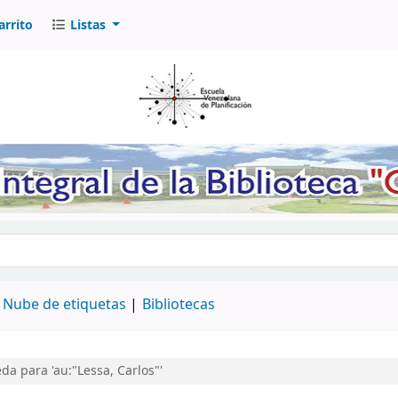
arrito
Listas
logo por palabra clave
Nube de etiquetas
Bibliotecas
a para 'au:"Lessa, Carlos"'