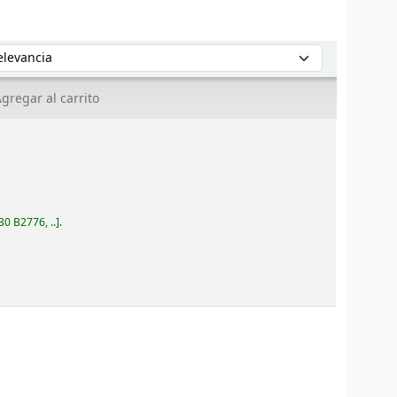
enar por:
gregar al carrito
30 B2776, ..
.