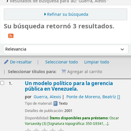
Resultados de búsqueda para 'au:"Guerra, Alexis"'
Refinar su búsqueda
Su búsqueda retornó 3 resultados.
Ordenar
Ordenar por:
De-resaltar
Seleccionar todo
Limpiar todo
Seleccionar títulos para:
Agregar al carrito
Resultados
Un modelo político para la gerencia
1.
pública en Venezuela.
por
Guerra, Alexis
Ponte de Moreno, Beatríz
[]
Tipo de material:
Texto
Detalles de publicación:
2001
Disponibilidad:
Ítems disponibles para préstamo:
Oscar
Varsavsky
(3)
Signatura topográfica:
350 G9341, ..
.