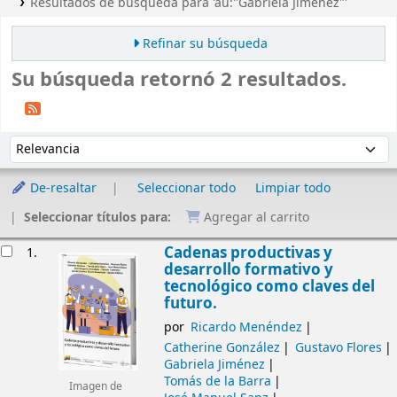
Resultados de búsqueda para 'au:"Gabriela Jiménez"'
Refinar su búsqueda
Su búsqueda retornó 2 resultados.
Ordenar
Ordenar por:
De-resaltar
Seleccionar todo
Limpiar todo
Seleccionar títulos para:
Agregar al carrito
Resultados
Cadenas productivas y
1.
desarrollo formativo y
tecnológico como claves del
futuro.
por
Ricardo Menéndez
Catherine González
Gustavo Flores
Gabriela Jiménez
Tomás de la Barra
Imagen de