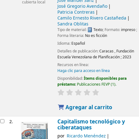
José Manuel Sanz
cubierta local
José Gregorio Avendaño
Patricia Contreras
Camilo Ernesto Rivero Castañeda
Sandra Oblitas
Tipo de material:
Texto
; Formato:
impreso
;
Forma literaria:
No es ficción
Idioma:
Español
Detalles de publicación:
Caracas ,
Fundación
Escuela Venezolana de Planificación ;
2023
Recursos en línea:
Haga clic para acceso en línea
Disponibilidad:
Ítems disponibles para
préstamo:
Publicaciones FEVP
(1).
Agregar al carrito
Capitalismo tecnológico y
2.
ciberataques
por
Ricardo Menéndez