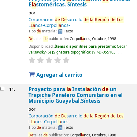
E
la
stoméricas. Síntesis
por
Corporación
de
De
sarrollo
de
la
Región
de
Los
L
La
nos-Corpol
la
nos-
Tipo
de
material:
Texto
De
talles
de
publicación:
Corpol
la
nos, Octubre, 1998
Disponibilidad:
Ítems disponibles para préstamo:
Oscar
Varsavsky
(6)
Signatura topográfica:
IVP-D-055103, ..
.
Agregar al carrito
Proyecto para
la
Insta
la
ción
de
un
11.
Trapiche Panelero Comunitario en el
Municipio Guayabal.Síntesis
por
Corporación
de
De
sarrollo
de
la
Región
de
Los
L
La
nos-Corpol
la
nos-
Tipo
de
material:
Texto
De
talles
de
publicación:
Corpol
la
nos, Octubre, 1998