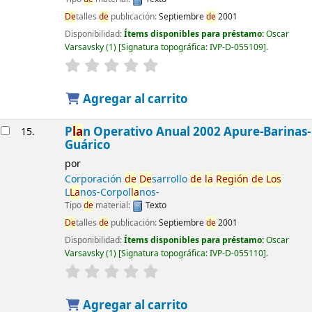
De
talles
de
publicación:
Septiembre
de
2001
Disponibilidad:
Ítems disponibles para préstamo:
Oscar
Varsavsky
(1)
Signatura topográfica:
IVP-D-055109
.
Agregar al carrito
P
la
n Operativo Anual 2002 Apure-Barinas-
15.
Guárico
por
Corporación
de
De
sarrollo
de
la
Región
de
Los
L
La
nos-Corpol
la
nos-
Tipo
de
material:
Texto
De
talles
de
publicación:
Septiembre
de
2001
Disponibilidad:
Ítems disponibles para préstamo:
Oscar
Varsavsky
(1)
Signatura topográfica:
IVP-D-055110
.
Agregar al carrito