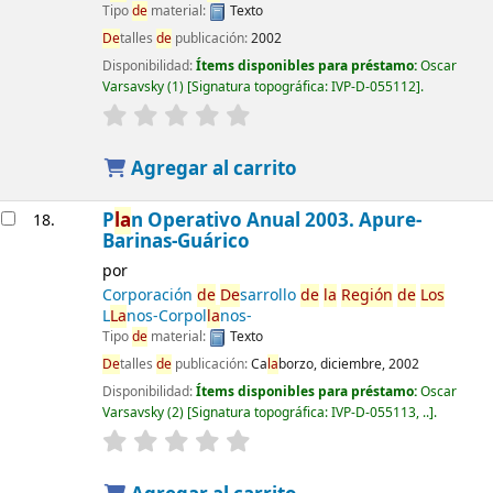
Tipo
de
material:
Texto
De
talles
de
publicación:
2002
Disponibilidad:
Ítems disponibles para préstamo:
Oscar
Varsavsky
(1)
Signatura topográfica:
IVP-D-055112
.
Agregar al carrito
P
la
n Operativo Anual 2003. Apure-
18.
Barinas-Guárico
por
Corporación
de
De
sarrollo
de
la
Región
de
Los
L
La
nos-Corpol
la
nos-
Tipo
de
material:
Texto
De
talles
de
publicación:
Ca
la
borzo, diciembre, 2002
Disponibilidad:
Ítems disponibles para préstamo:
Oscar
Varsavsky
(2)
Signatura topográfica:
IVP-D-055113, ..
.