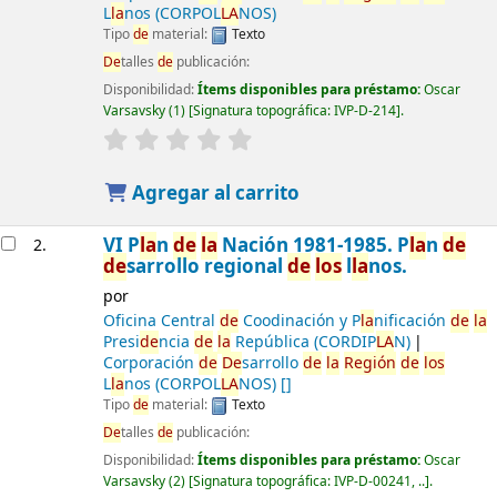
L
la
nos (CORPOL
LA
NOS)
Tipo
de
material:
Texto
De
talles
de
publicación:
Disponibilidad:
Ítems disponibles para préstamo:
Oscar
Varsavsky
(1)
Signatura topográfica:
IVP-D-214
.
Agregar al carrito
VI P
la
n
de
la
Nación 1981-1985. P
la
n
de
2.
de
sarrollo regional
de
los
l
la
nos.
por
Oficina Central
de
Coodinación y P
la
nificación
de
la
Presi
de
ncia
de
la
República (CORDIP
LA
N)
Corporación
de
De
sarrollo
de
la
Región
de
los
L
la
nos (CORPOL
LA
NOS)
[]
Tipo
de
material:
Texto
De
talles
de
publicación:
Disponibilidad:
Ítems disponibles para préstamo:
Oscar
Varsavsky
(2)
Signatura topográfica:
IVP-D-00241, ..
.