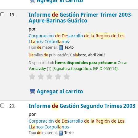
Agregar al carrito
Informe
de
Gestión Primer Trimer 2003-
19.
Apure-Barinas-Guárico
por
Corporación
de
De
sarrollo
de
la
Región
de
Los
L
La
nos-Corpol
la
nos-
Tipo
de
material:
Texto
De
talles
de
publicación:
Ca
la
bozo, abril 2003
Disponibilidad:
Ítems disponibles para préstamo:
Oscar
Varsavsky
(1)
Signatura topográfica:
IVP-D-055114
.
Agregar al carrito
Informe
de
Gestión Segundo Trimes 2003
20.
por
Corporación
de
De
sarrollo
de
la
Región
de
Los
L
La
nos-Corpol
la
nos-
Tipo
de
material:
Texto