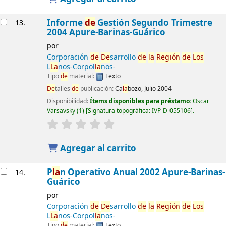
Informe
de
Gestión Segundo Trimestre
13.
2004 Apure-Barinas-Guárico
por
Corporación
de
De
sarrollo
de
la
Región
de
Los
L
La
nos-Corpol
la
nos-
Tipo
de
material:
Texto
De
talles
de
publicación:
Ca
la
bozo, Julio 2004
Disponibilidad:
Ítems disponibles para préstamo:
Oscar
Varsavsky
(1)
Signatura topográfica:
IVP-D-055106
.
Agregar al carrito
P
la
n Operativo Anual 2002 Apure-Barinas-
14.
Guárico
por
Corporación
de
De
sarrollo
de
la
Región
de
Los
L
La
nos-Corpol
la
nos-
Tipo
de
material:
Texto