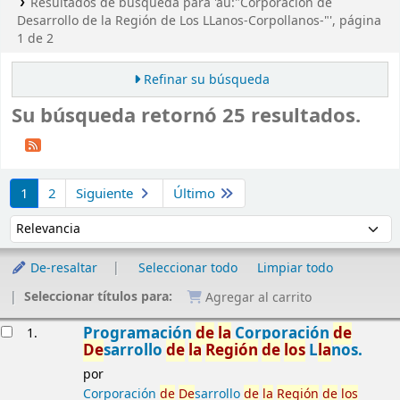
Resultados de búsqueda para 'au:"Corporación de
Desarrollo de la Región de Los LLanos-Corpollanos-"', página
1 de 2
Refinar su búsqueda
Su búsqueda retornó 25 resultados.
Ordenar
1
2
Siguiente
Último
Ordenar por:
De-resaltar
Seleccionar todo
Limpiar todo
Seleccionar títulos para:
Agregar al carrito
Resultados
Programación
de
la
Corporación
de
1.
De
sarrollo
de
la
Región
de
los
L
la
nos.
por
Corporación
de
De
sarrollo
de
la
Región
de
los