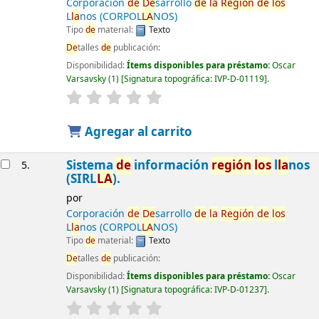
Corporación
de
De
sarrollo
de
la
Región
de
los
L
la
nos (CORPOL
LA
NOS)
Tipo
de
material:
Texto
De
talles
de
publicación:
Disponibilidad:
Ítems disponibles para préstamo:
Oscar
Varsavsky
(1)
Signatura topográfica:
IVP-D-01119
.
Agregar al carrito
Sistema
de
información
región
los
l
la
nos
5.
(SIRL
LA
).
por
Corporación
de
De
sarrollo
de
la
Región
de
los
L
la
nos (CORPOL
LA
NOS)
Tipo
de
material:
Texto
De
talles
de
publicación:
Disponibilidad:
Ítems disponibles para préstamo:
Oscar
Varsavsky
(1)
Signatura topográfica:
IVP-D-01237
.