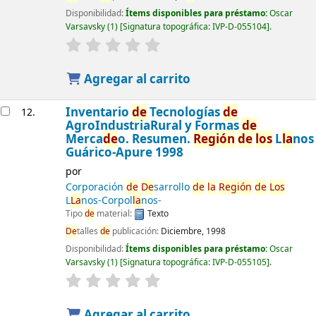
Disponibilidad:
Ítems disponibles para préstamo:
Oscar
Varsavsky
(1)
Signatura topográfica:
IVP-D-055104
.
Agregar al carrito
Inventario
de
Tecnologías
de
12.
AgroIndustriaRural y Formas
de
Merca
de
o. Resumen.
Región
de
los
L
la
nos
Guárico-Apure 1998
por
Corporación
de
De
sarrollo
de
la
Región
de
Los
L
La
nos-Corpol
la
nos-
Tipo
de
material:
Texto
De
talles
de
publicación:
Diciembre, 1998
Disponibilidad:
Ítems disponibles para préstamo:
Oscar
Varsavsky
(1)
Signatura topográfica:
IVP-D-055105
.
Agregar al carrito