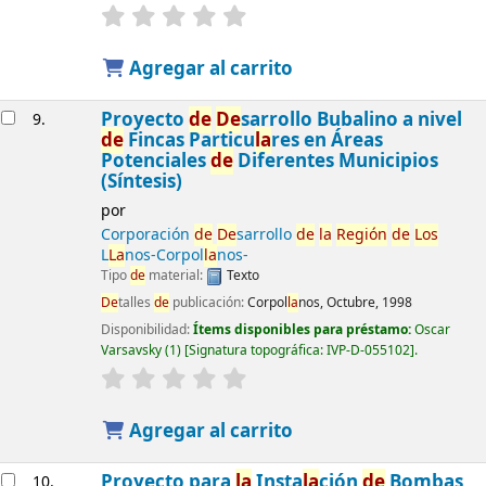
Agregar al carrito
Proyecto
de
De
sarrollo Bubalino a nivel
9.
de
Fincas Particu
la
res en Áreas
Potenciales
de
Diferentes Municipios
(Síntesis)
por
Corporación
de
De
sarrollo
de
la
Región
de
Los
L
La
nos-Corpol
la
nos-
Tipo
de
material:
Texto
De
talles
de
publicación:
Corpol
la
nos, Octubre, 1998
Disponibilidad:
Ítems disponibles para préstamo:
Oscar
Varsavsky
(1)
Signatura topográfica:
IVP-D-055102
.
Agregar al carrito
Proyecto para
la
Insta
la
ción
de
Bombas
10.