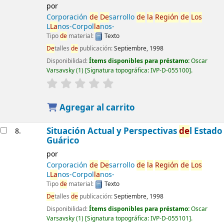
por
Corporación
de
De
sarrollo
de
la
Región
de
Los
L
La
nos-Corpol
la
nos-
Tipo
de
material:
Texto
De
talles
de
publicación:
Septiembre, 1998
Disponibilidad:
Ítems disponibles para préstamo:
Oscar
Varsavsky
(1)
Signatura topográfica:
IVP-D-055100
.
Agregar al carrito
Situación Actual y Perspectivas
de
l Estado
8.
Guárico
por
Corporación
de
De
sarrollo
de
la
Región
de
Los
L
La
nos-Corpol
la
nos-
Tipo
de
material:
Texto
De
talles
de
publicación:
Septiembre, 1998
Disponibilidad:
Ítems disponibles para préstamo:
Oscar
Varsavsky
(1)
Signatura topográfica:
IVP-D-055101
.