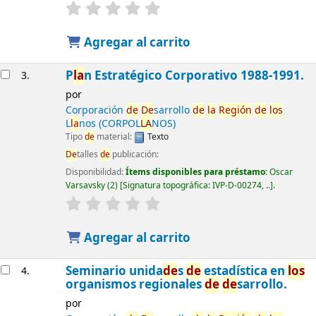
Agregar al carrito
P
la
n Estratégico Corporativo 1988-1991.
3.
por
Corporación
de
De
sarrollo
de
la
Región
de
los
L
la
nos (CORPOL
LA
NOS)
Tipo
de
material:
Texto
De
talles
de
publicación:
Disponibilidad:
Ítems disponibles para préstamo:
Oscar
Varsavsky
(2)
Signatura topográfica:
IVP-D-00274, ..
.
Agregar al carrito
Seminario unida
de
s
de
estadística en
los
4.
organismos regionales
de
de
sarrollo.
por