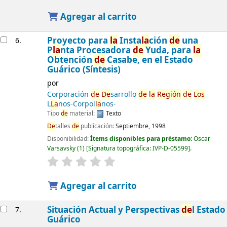
Agregar al carrito
Proyecto para
la
Insta
la
ción
de
una
6.
P
la
nta Procesadora
de
Yuda, para
la
Obtención
de
Casabe, en el Estado
Guárico (Síntesis)
por
Corporación
de
De
sarrollo
de
la
Región
de
Los
L
La
nos-Corpol
la
nos-
Tipo
de
material:
Texto
De
talles
de
publicación:
Septiembre, 1998
Disponibilidad:
Ítems disponibles para préstamo:
Oscar
Varsavsky
(1)
Signatura topográfica:
IVP-D-05599
.
Agregar al carrito
Situación Actual y Perspectivas
de
l Estado
7.
Guárico