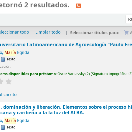
etornó 2 resultados.
Ord
eleccionar todo
Limpiar todo
Seleccionar títulos para:
A
niversitario Latinoamericano de Agroecología "Paulo Fr
no,
María
Egilda
:
Texto
cación:
tems disponibles para préstamo:
Oscar Varsavsky
(2)
Signatura topográfica:
3
l carrito
, dominación y liberación. Elementos sobre el proceso his
cana y caribeña a la la luz del ALBA.
no,
María
Egilda
:
Texto