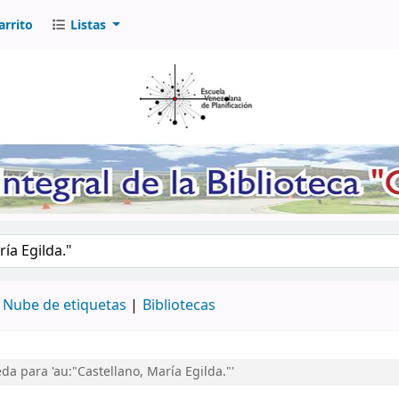
arrito
Listas
logo por palabra clave
Nube de etiquetas
Bibliotecas
a para 'au:"Castellano, María Egilda."'