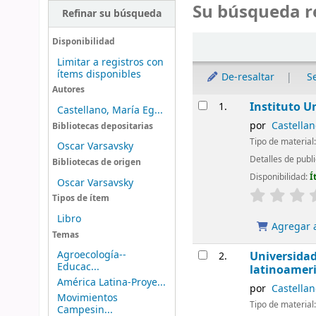
Su búsqueda r
Refinar su búsqueda
Ordenar
Disponibilidad
Limitar a registros con
ítems disponibles
De-resaltar
S
Autores
Resultados
Instituto U
1.
Castellano, María Eg...
por
Castella
Bibliotecas depositarias
Tipo de material
Oscar Varsavsky
Detalles de publi
Bibliotecas de origen
Disponibilidad:
Í
Oscar Varsavsky
Tipos de ítem
Libro
Agregar a
Temas
Agroecología--
Universidad
2.
Educac...
latinoameri
América Latina-Proye...
por
Castella
Movimientos
Tipo de material
Campesin...